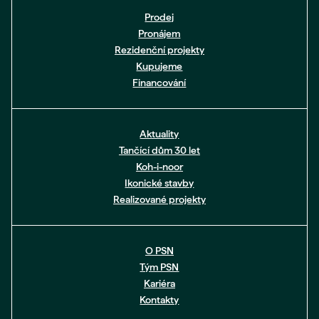
Prodej
Pronájem
Rezidenční projekty
Kupujeme
Financování
Aktuality
Tančící dům 30 let
Koh-i-noor
Ikonické stavby
Realizované projekty
O PSN
Tým PSN
Kariéra
Kontakty