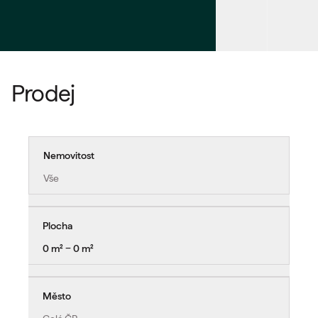
Prodej
Nemovitost
Vše
Plocha
0 m² − 0 m²
Město