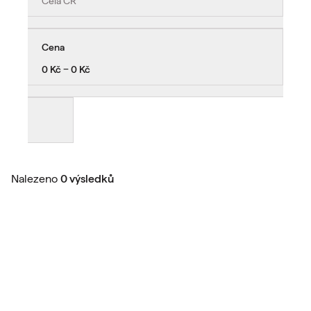
Celá ČR
Cena
0 Kč − 0 Kč
Nalezeno
0 výsledků