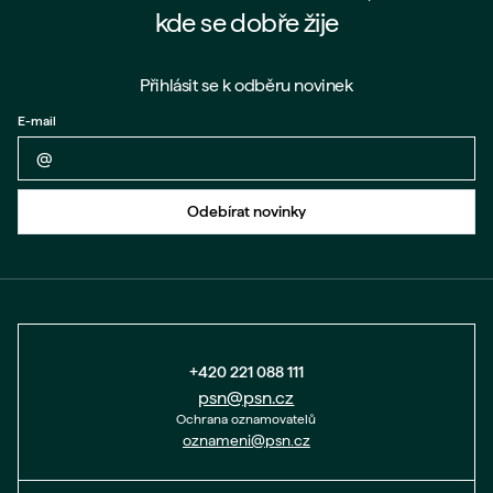
kde se dobře žije
Přihlásit se k odběru novinek
E-mail
Zpět na formulář
Odebírat novinky
+420 221 088 111
psn@psn.cz
Ochrana oznamovatelů
oznameni@psn.cz