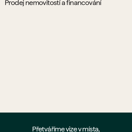
Prodej nemovitostí a financování
Kde najdu byty a prostory od PSN na prodej?
Jaké projekty PSN aktuálně prodává?
Co všechno PSN prodává?
Pomůže mi PSN s hypotékou?
Jak probíhá koupě bytu od PSN?
Kde najdu nejaktuálnější nabídku PSN?
Přetváříme vize v místa,