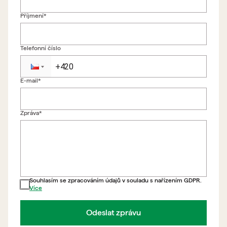
Příjmení*
Telefonní číslo
E-mail*
Zpět na formulář
Zpráva*
Souhlasím se zpracováním údajů v souladu s nařízením GDPR.
Více
Odeslat zprávu