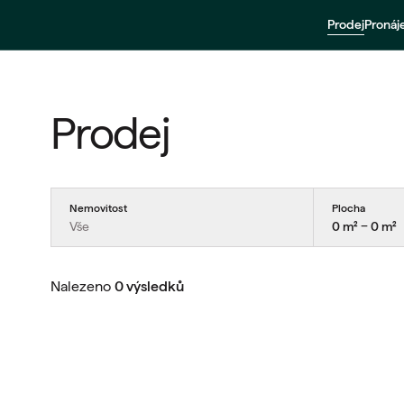
Prodej
Proná
Prodej
Nemovitost
Plocha
Vše
0 m² − 0 m²
Nalezeno
0 výsledků