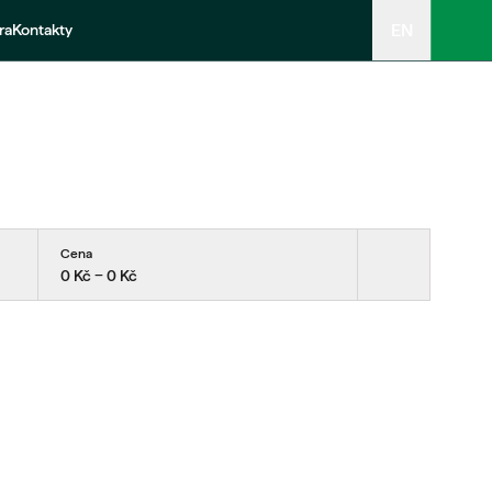
EN
ra
Kontakty
Cena
0 Kč − 0 Kč