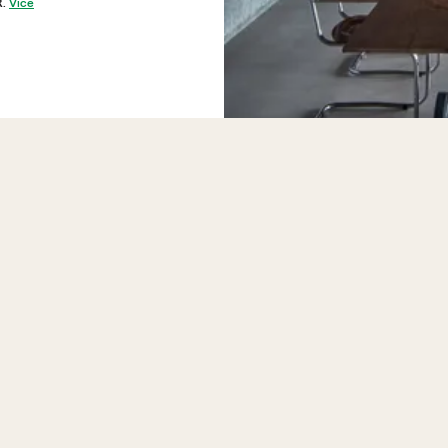
R.
Více
Kde najdu byty a prostory od PSN na prodej?
Jaké projekty PSN aktuálně prodává?
Co všechno PSN prodává?