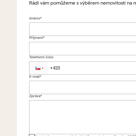
Rádi vám pomůžeme s výběrem nemovitosti na m
Jméno*
Příjmení*
Telefonní číslo
E-mail*
Zpráva*
Zpět na formulář