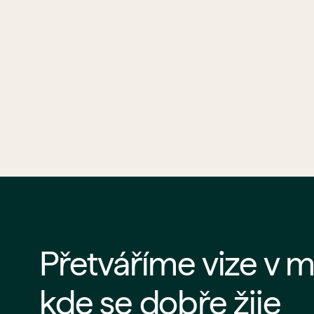
Přetváříme vize v m
kde se dobře žije