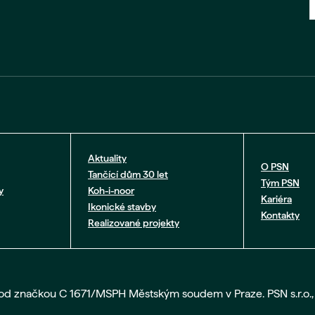
Aktuality
O PSN
Tančící dům 30 let
Tým PSN
y
Koh-i-noor
Kariéra
Ikonické stavby
Kontakty
Realizované projekty
pod značkou C 1671/MSPH Městským soudem v Praze. PSN s.r.o., 