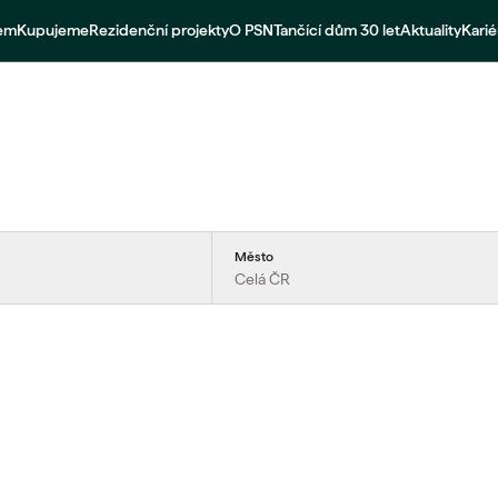
jem
Kupujeme
Rezidenční projekty
O PSN
Tančící dům 30 let
Aktuality
Karié
Město
Celá ČR