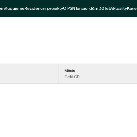
jem
Kupujeme
Rezidenční projekty
O PSN
Tančící dům 30 let
Aktuality
Karié
Město
Celá ČR