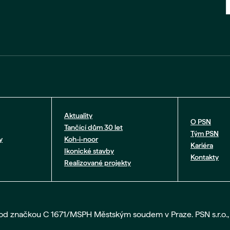
Aktuality
O PSN
Tančící dům 30 let
Tým PSN
y
Koh-i-noor
Kariéra
Ikonické stavby
Kontakty
Realizované projekty
pod značkou C 1671/MSPH Městským soudem v Praze. PSN s.r.o., 