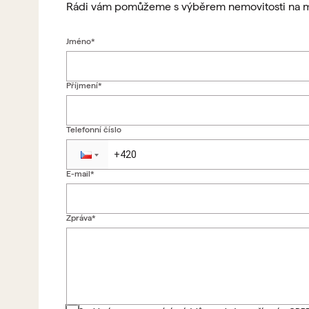
Rádi vám pomůžeme s výběrem nemovitosti na m
Jméno*
Příjmení*
Telefonní číslo
E-mail*
Zpráva*
Zpět na formulář