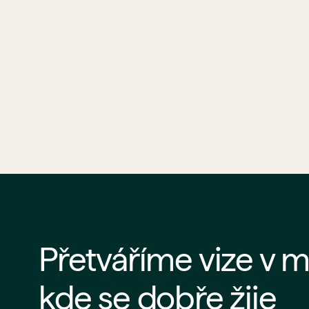
Přetváříme vize v m
kde se dobře žije