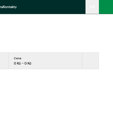
EN
ra
Kontakty
Cena
0 Kč − 0 Kč