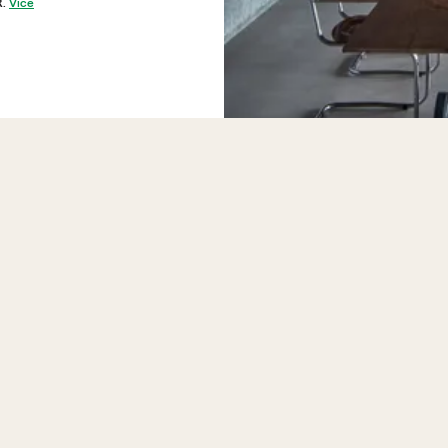
R.
Více
Kde najdu byty a prostory od PSN na prodej?
Jaké projekty PSN aktuálně prodává?
Co všechno PSN prodává?