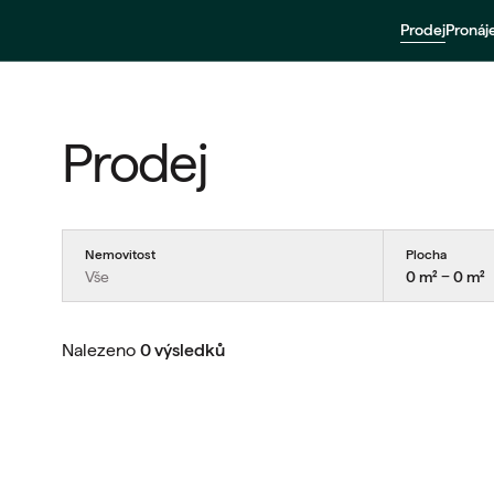
Prodej
Proná
Prodej
Nemovitost
Plocha
Vše
0 m² − 0 m²
Nalezeno
0 výsledků