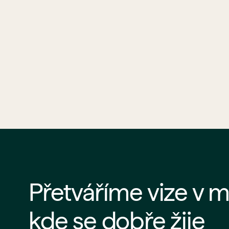
Přetváříme vize v m
kde se dobře žije