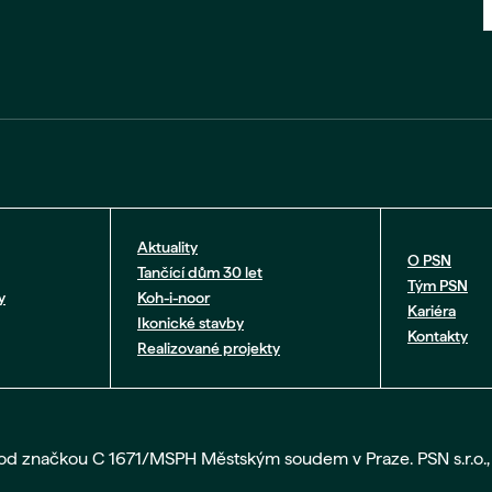
Aktuality
O PSN
Tančící dům 30 let
Tým PSN
y
Koh-i-noor
Kariéra
Ikonické stavby
Kontakty
Realizované projekty
pod značkou C 1671/MSPH Městským soudem v Praze. PSN s.r.o., 