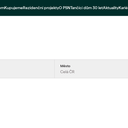
jem
Kupujeme
Rezidenční projekty
O PSN
Tančící dům 30 let
Aktuality
Karié
Město
Celá ČR