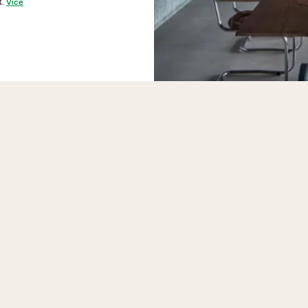
R.
Více
Kde najdu byty a prostory od PSN na prodej?
Jaké projekty PSN aktuálně prodává?
Co všechno PSN prodává?