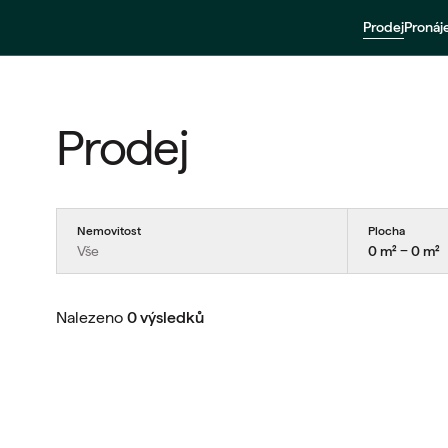
Prodej
Proná
Prodej
Nemovitost
Plocha
Vše
0 m² − 0 m²
Nalezeno
0 výsledků