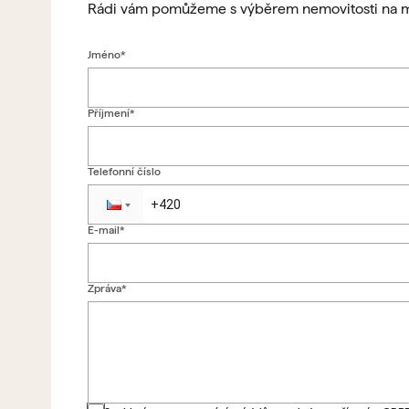
Rádi vám pomůžeme s výběrem nemovitosti na m
Jméno*
Příjmení*
Telefonní číslo
E-mail*
Zpráva*
Zpět na formulář