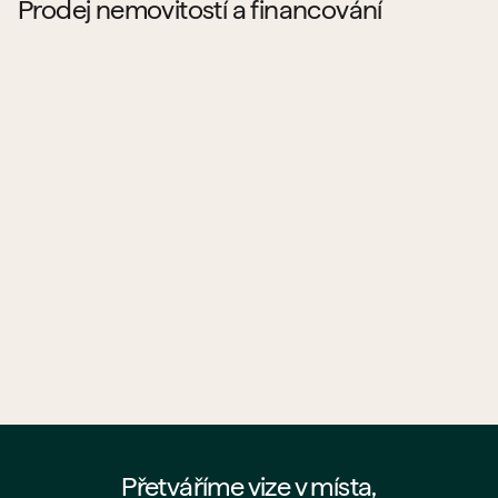
Prodej nemovitostí a financování
Kde najdu byty a prostory od PSN na prodej?
Jaké projekty PSN aktuálně prodává?
Co všechno PSN prodává?
Pomůže mi PSN s hypotékou?
Jak probíhá koupě bytu od PSN?
Kde najdu nejaktuálnější nabídku PSN?
Přetváříme vize v místa,