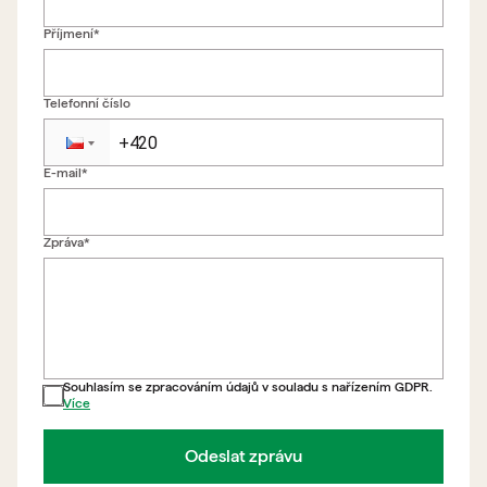
Příjmení*
Telefonní číslo
E-mail*
Zpět na formulář
Zpráva*
Souhlasím se zpracováním údajů v souladu s nařízením GDPR.
Více
Odeslat zprávu