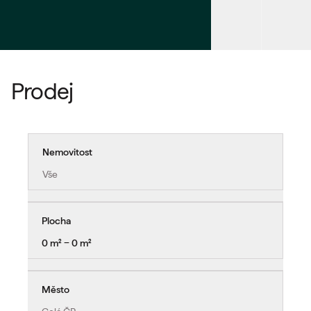
Prodej
Nemovitost
Vše
Plocha
0 m² − 0 m²
Město