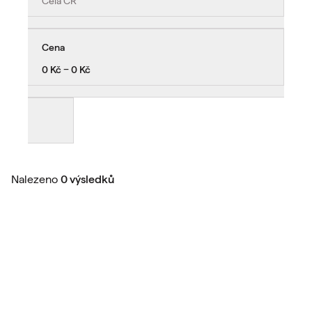
Celá ČR
Cena
0 Kč − 0 Kč
Nalezeno
0 výsledků