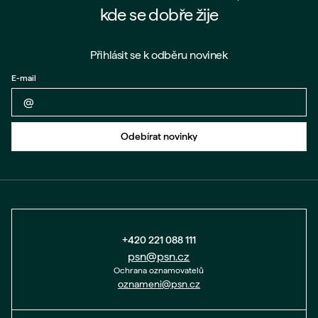
kde se dobře žije
Přihlásit se k odběru novinek
E-mail
Zpět na formulář
Odebírat novinky
+420 221 088 111
psn@psn.cz
Ochrana oznamovatelů
oznameni@psn.cz