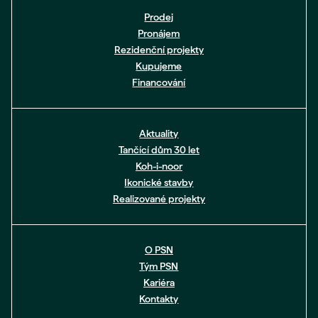
Prodej
Pronájem
Rezidenční projekty
Kupujeme
Financování
Aktuality
Tančící dům 30 let
Koh-i-noor
Ikonické stavby
Realizované projekty
O PSN
Tým PSN
Kariéra
Kontakty