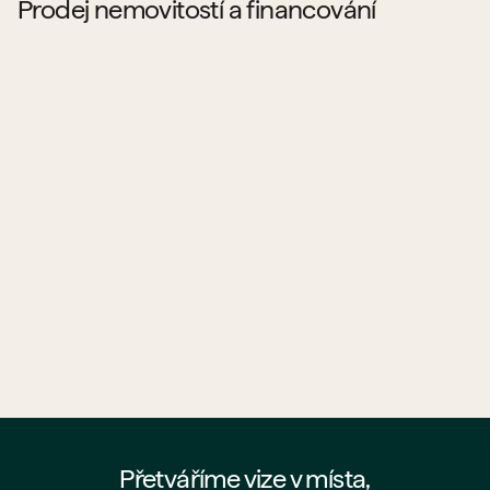
Prodej nemovitostí a financování
Kde najdu byty a prostory od PSN na prodej?
Jaké projekty PSN aktuálně prodává?
Co všechno PSN prodává?
Pomůže mi PSN s hypotékou?
Jak probíhá koupě bytu od PSN?
Kde najdu nejaktuálnější nabídku PSN?
Přetváříme vize v místa,