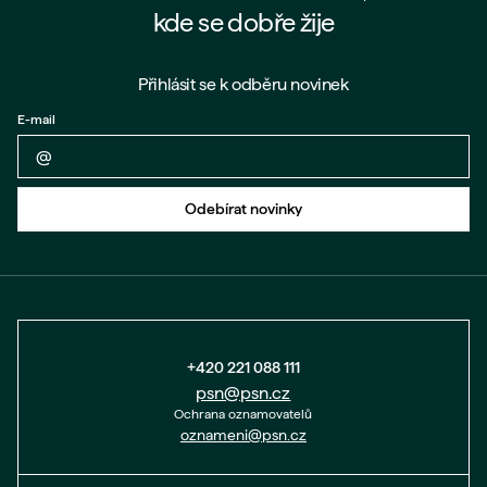
kde se dobře žije
Přihlásit se k odběru novinek
E-mail
Zpět na formulář
Odebírat novinky
+420 221 088 111
psn@psn.cz
Ochrana oznamovatelů
oznameni@psn.cz