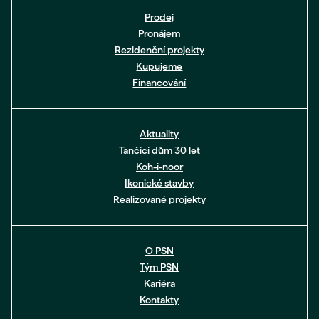
Prodej
Pronájem
Rezidenční projekty
Kupujeme
Financování
Aktuality
Tančící dům 30 let
Koh-i-noor
Ikonické stavby
Realizované projekty
O PSN
Tým PSN
Kariéra
Kontakty