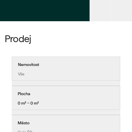
Prodej
Nemovitost
Vše
Plocha
0 m² − 0 m²
Město