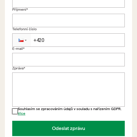
Příjmení*
Telefonní číslo
E-mail*
Zpět na formulář
Zpráva*
Souhlasím se zpracováním údajů v souladu s nařízením GDPR.
Více
Odeslat zprávu