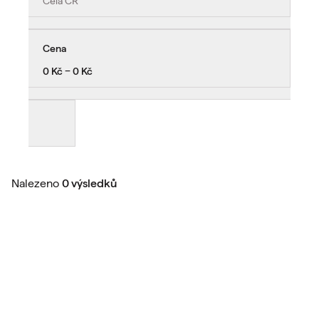
Celá ČR
Cena
0 Kč − 0 Kč
Nalezeno
0 výsledků