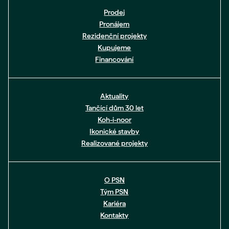
Prodej
Pronájem
Rezidenční projekty
Kupujeme
Financování
Aktuality
Tančící dům 30 let
Koh-i-noor
Ikonické stavby
Realizované projekty
O PSN
Tým PSN
Kariéra
Kontakty