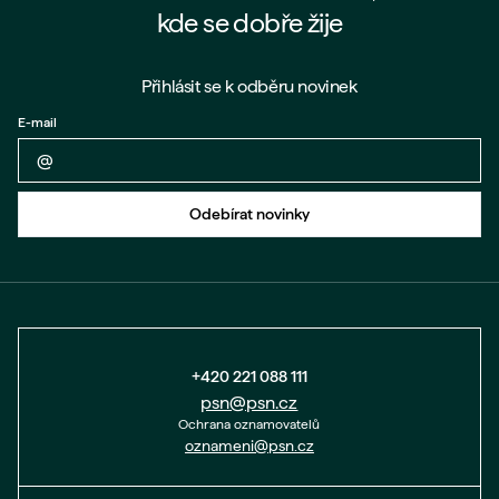
kde se dobře žije
Přihlásit se k odběru novinek
E-mail
Zpět na formulář
Odebírat novinky
+420 221 088 111
psn@psn.cz
Ochrana oznamovatelů
oznameni@psn.cz