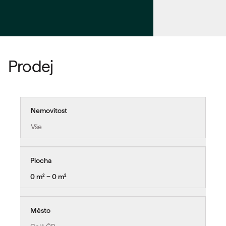
Prodej
Nemovitost
Vše
Plocha
0 m² − 0 m²
Město