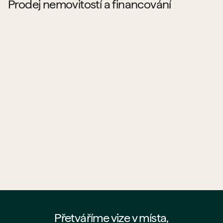
Prodej nemovitostí a financování
Kde najdu byty a prostory od PSN na prodej?
Jaké projekty PSN aktuálně prodává?
Co všechno PSN prodává?
Pomůže mi PSN s hypotékou?
Jak probíhá koupě bytu od PSN?
Kde najdu nejaktuálnější nabídku PSN?
Přetváříme vize v místa,