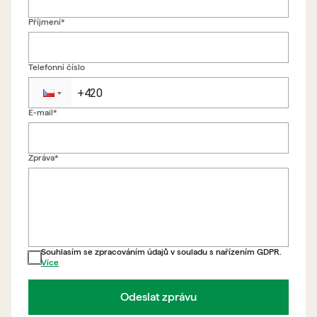
Příjmení*
Telefonní číslo
E-mail*
Zpět na formulář
Zpráva*
Souhlasím se zpracováním údajů v souladu s nařízením GDPR.
Více
Odeslat zprávu