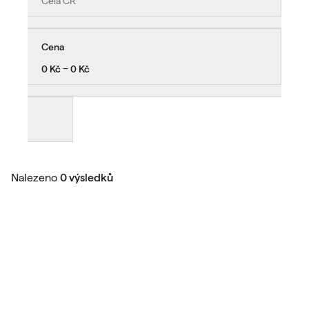
Celá ČR
Cena
0 Kč − 0 Kč
Nalezeno
0 výsledků