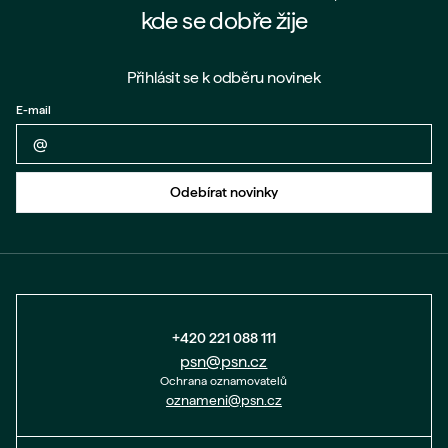
kde se dobře žije
Přihlásit se k odběru novinek
E-mail
Zpět na formulář
Odebírat novinky
+420 221 088 111
psn@psn.cz
Ochrana oznamovatelů
oznameni@psn.cz