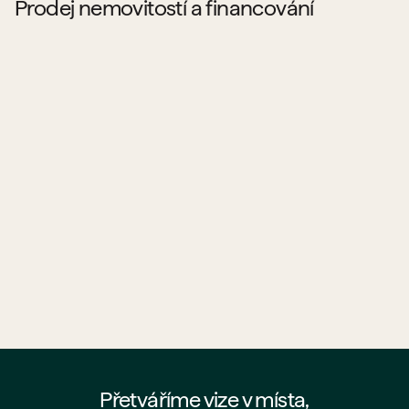
Prodej nemovitostí a financování
Kde najdu byty a prostory od PSN na prodej?
Jaké projekty PSN aktuálně prodává?
Co všechno PSN prodává?
Pomůže mi PSN s hypotékou?
Jak probíhá koupě bytu od PSN?
Kde najdu nejaktuálnější nabídku PSN?
Přetváříme vize v místa,