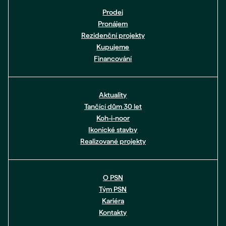
Prodej
Pronájem
Rezidenční projekty
Kupujeme
Financování
Aktuality
Tančící dům 30 let
Koh-i-noor
Ikonické stavby
Realizované projekty
O PSN
Tým PSN
Kariéra
Kontakty