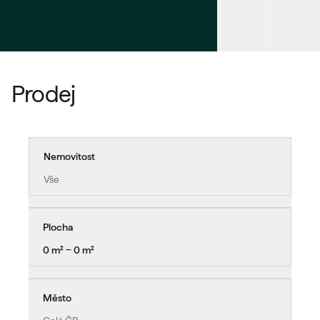
Prodej
Nemovitost
Vše
Plocha
0 m² − 0 m²
Město