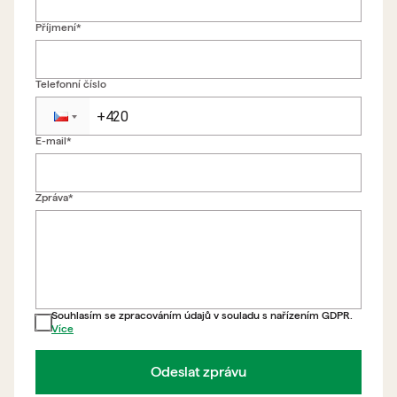
Příjmení*
Telefonní číslo
E-mail*
Zpět na formulář
Zpráva*
Souhlasím se zpracováním údajů v souladu s nařízením GDPR.
Více
Odeslat zprávu