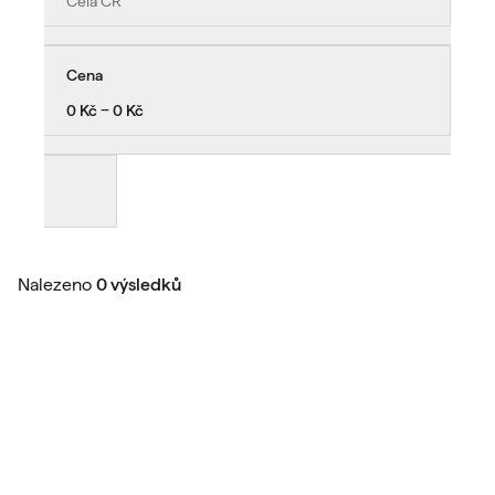
Celá ČR
Cena
0 Kč − 0 Kč
Nalezeno
0 výsledků