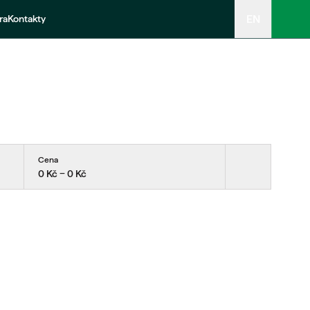
EN
ra
Kontakty
Cena
0 Kč − 0 Kč