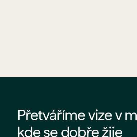
Přetváříme vize v m
kde se dobře žije