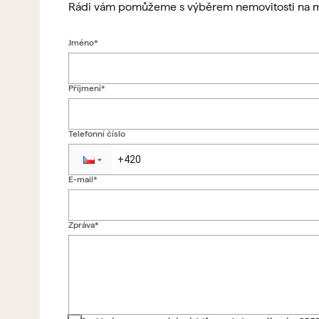
Rádi vám pomůžeme s výběrem nemovitosti na m
Jméno*
Příjmení*
Telefonní číslo
E-mail*
Zpráva*
Zpět na formulář