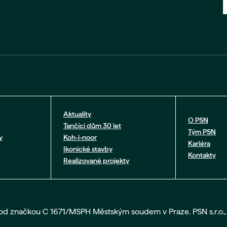
Aktuality
O PSN
Tančící dům 30 let
Tým PSN
y
Koh-i-noor
Kariéra
Ikonické stavby
Kontakty
Realizované projekty
pod značkou C 1671/MSPH Městským soudem v Praze. PSN s.r.o., 