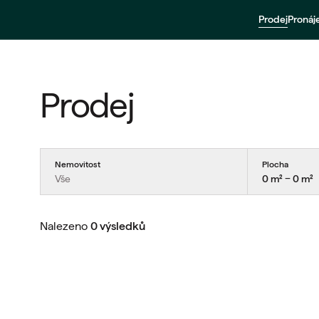
Prodej
Proná
Prodej
Nemovitost
Plocha
Vše
0 m² − 0 m²
Nalezeno
0 výsledků