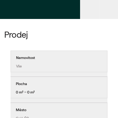
Prodej
Nemovitost
Vše
Plocha
0 m² − 0 m²
Město