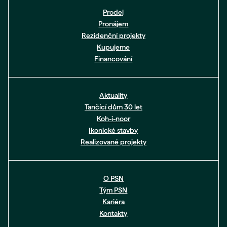
Prodej
Pronájem
Rezidenční projekty
Kupujeme
Financování
Aktuality
Tančící dům 30 let
Koh-i-noor
Ikonické stavby
Realizované projekty
O PSN
Tým PSN
Kariéra
Kontakty