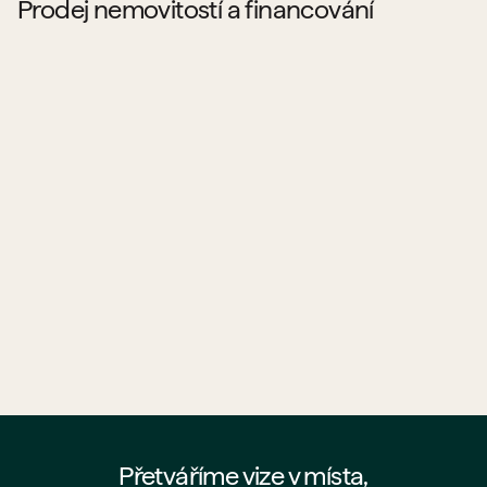
Prodej nemovitostí a financování
Kde najdu byty a prostory od PSN na prodej?
Jaké projekty PSN aktuálně prodává?
Co všechno PSN prodává?
Pomůže mi PSN s hypotékou?
Jak probíhá koupě bytu od PSN?
Kde najdu nejaktuálnější nabídku PSN?
Přetváříme vize v místa,