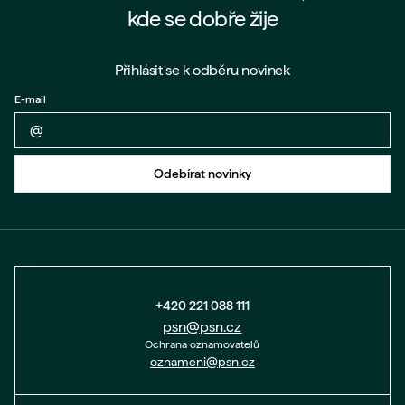
kde se dobře žije
Přihlásit se k odběru novinek
E-mail
Zpět na formulář
Odebírat novinky
+420 221 088 111
psn@psn.cz
Ochrana oznamovatelů
oznameni@psn.cz