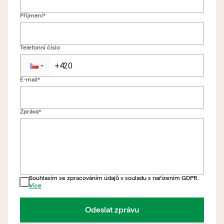
Příjmení*
Telefonní číslo
E-mail*
Zpět na formulář
Zpráva*
Souhlasím se zpracováním údajů v souladu s nařízením GDPR.
Více
Odeslat zprávu