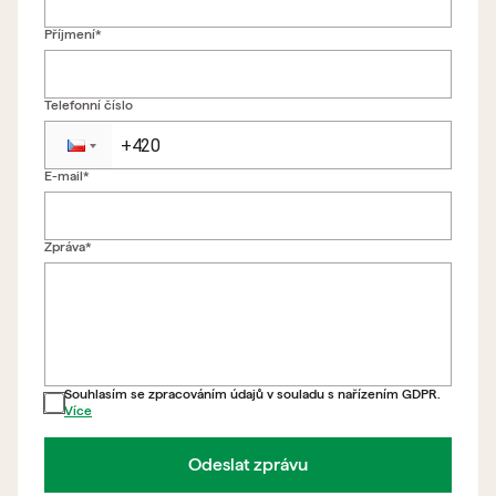
Příjmení*
Telefonní číslo
E-mail*
Zpět na formulář
Zpráva*
Souhlasím se zpracováním údajů v souladu s nařízením GDPR.
Více
Odeslat zprávu