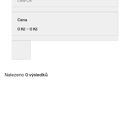
Celá ČR
Cena
0 Kč − 0 Kč
Nalezeno
0 výsledků