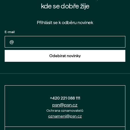
kde se dobře žije
Přihlásit se k odběru novinek
E-mail
Zpět na formulář
Odebírat novinky
+420 221 088 111
psn@psn.cz
Ochrana oznamovatelů
oznameni@psn.cz