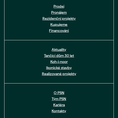
Prodej
Pronájem
Rezidenční projekty
Kupujeme
Financování
Aktuality
Tančící dům 30 let
Koh-i-noor
Ikonické stavby
Realizované projekty
O PSN
Tým PSN
Kariéra
Kontakty