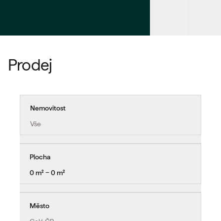
Prodej
Nemovitost
Vše
Plocha
0 m² − 0 m²
Město