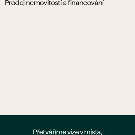
Prodej nemovitostí a financování
Kde najdu byty a prostory od PSN na prodej?
Jaké projekty PSN aktuálně prodává?
Co všechno PSN prodává?
Pomůže mi PSN s hypotékou?
Jak probíhá koupě bytu od PSN?
Kde najdu nejaktuálnější nabídku PSN?
Přetváříme vize v místa,