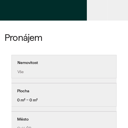
Pronájem
Nemovitost
Vše
Plocha
0 m² − 0 m²
Město