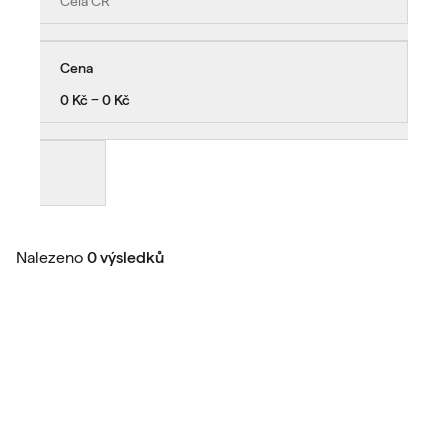
Celá ČR
Cena
0 Kč − 0 Kč
Nalezeno
0 výsledků