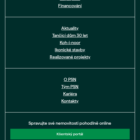
Financování
Aktuality
Tančící dům 30 let
Koh-i-noor
Ikonické stavby
Realizované projekty
O PSN
Tým PSN
Kariéra
Kontakty
Spravujte své nemovitosti pohodlně online
Klientský portál