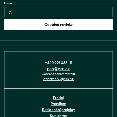
E-mail
Zpět na formulář
Odebírat novinky
+420 221 088 111
psn@psn.cz
Ochrana oznamovatelů
oznameni@psn.cz
Prodej
Pronájem
Rezidenční projekty
Kupujeme