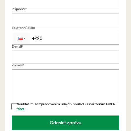
Příjmení*
Telefonní číslo
E-mail*
Zpět na formulář
Zpráva*
Souhlasím se zpracováním údajů v souladu s nařízením GDPR.
Více
Odeslat zprávu