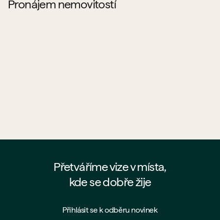
Pronájem nemovitostí
Pronajímá PSN byty?
Co všechno si můžu od PSN pronajmout?
Jaké jsou podmínky pronájmu u PSN?
Proč si pronajmout byt přímo od PSN?
Přetváříme vize v místa,
kde se dobře žije
Přihlásit se k odběru novinek