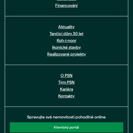
Financování
Aktuality
Tančící dům 30 let
Koh-i-noor
Ikonické stavby
Realizované projekty
O PSN
Tým PSN
Kariéra
Kontakty
Spravujte své nemovitosti pohodlně online
Klientský portál