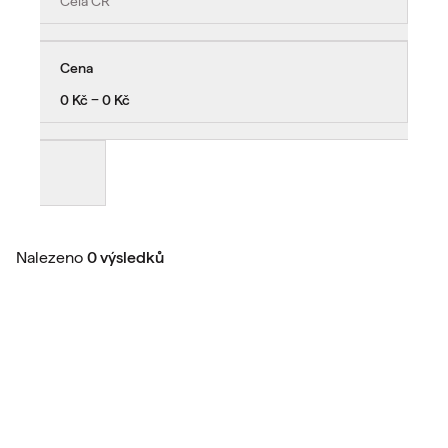
Celá ČR
Cena
0 Kč − 0 Kč
Nalezeno
0 výsledků