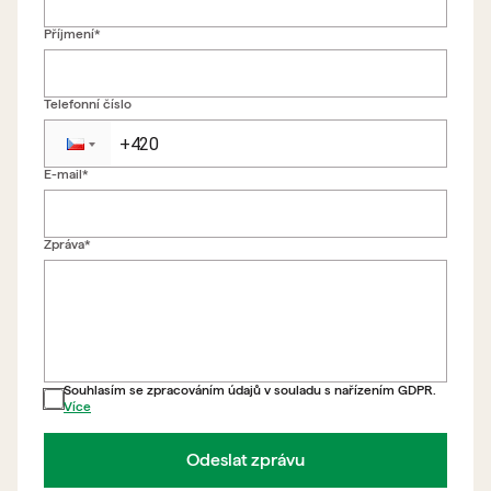
Příjmení*
Telefonní číslo
E-mail*
Zpět na formulář
Zpráva*
Souhlasím se zpracováním údajů v souladu s nařízením GDPR.
Více
Odeslat zprávu