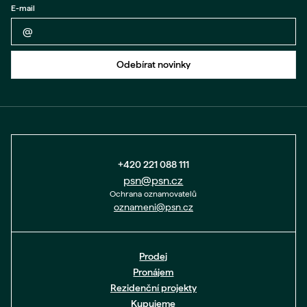
E-mail
Zpět na formulář
Odebírat novinky
+420 221 088 111
psn@psn.cz
Ochrana oznamovatelů
oznameni@psn.cz
Prodej
Pronájem
Rezidenční projekty
Kupujeme