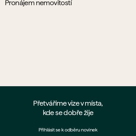
Pronájem nemovitostí
Pronajímá PSN byty?
Co všechno si můžu od PSN pronajmout?
Jaké jsou podmínky pronájmu u PSN?
Proč si pronajmout byt přímo od PSN?
Přetváříme vize v místa,
kde se dobře žije
Přihlásit se k odběru novinek