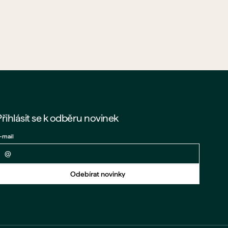
Přihlásit se k odběru novinek
-mail
Zpět na formulář
Odebírat novinky