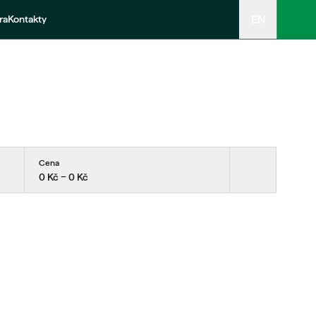
EN
ra
Kontakty
Cena
0 Kč − 0 Kč