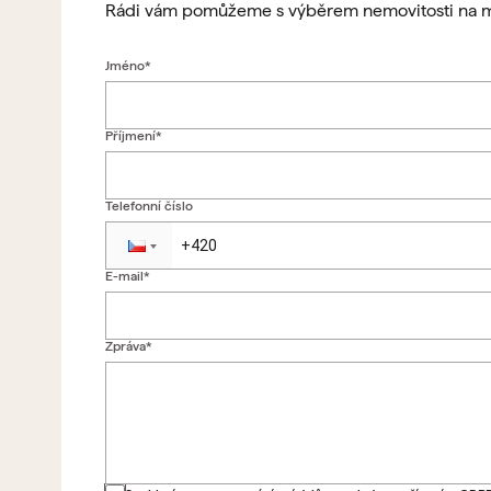
Rádi vám pomůžeme s výběrem nemovitosti na m
Jméno*
Příjmení*
Telefonní číslo
E-mail*
Zpráva*
Zpět na formulář