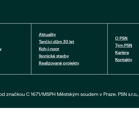
Aktuality
O PSN
Tančící dům 30 let
Tým PSN
y
Koh-i-noor
Kariéra
Ikonické stavby
Kontakty
Realizované projekty
pod značkou C 1671/MSPH Městským soudem v Praze. PSN s.r.o., 