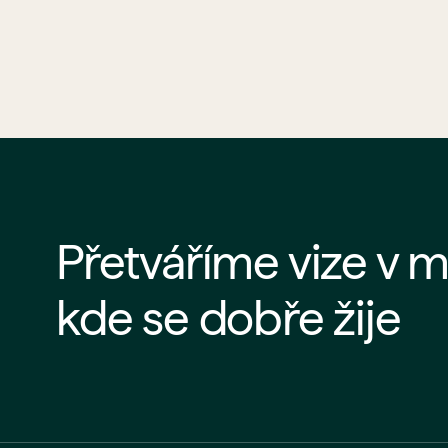
Přetváříme vize v m
kde se dobře žije