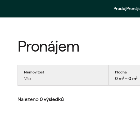
Prodej
Proná
Pronájem
Nemovitost
Plocha
Vše
0 m² − 0 m²
Nalezeno
0 výsledků