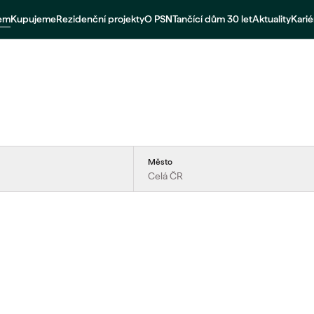
jem
Kupujeme
Rezidenční projekty
O PSN
Tančící dům 30 let
Aktuality
Karié
Město
Celá ČR