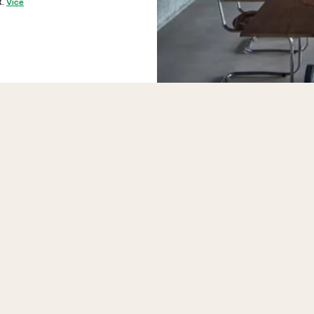
R.
Více
Pronajímá PSN byty?
Co všechno si můžu od PSN pronajmout?
Jaké jsou podmínky pronájmu u PSN?