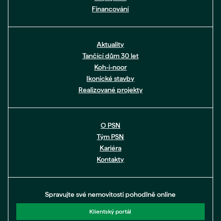
Financování
Aktuality
Tančící dům 30 let
Koh-i-noor
Ikonické stavby
Realizované projekty
O PSN
Tým PSN
Kariéra
Kontakty
Spravujte své nemovitosti pohodlně online
Klientský portál