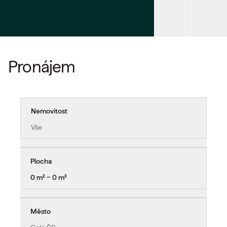
Pronájem
Nemovitost
Vše
Plocha
0 m² − 0 m²
Město