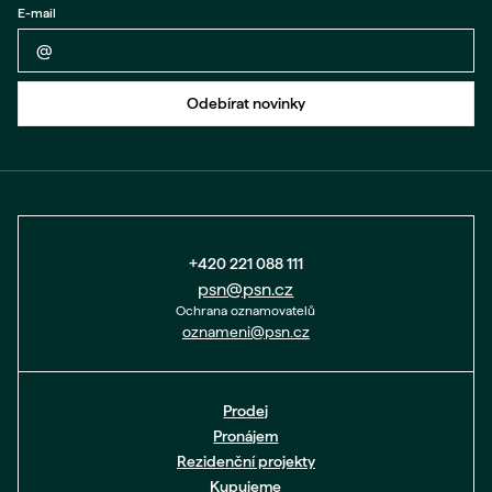
E-mail
Zpět na formulář
Odebírat novinky
+420 221 088 111
psn@psn.cz
Ochrana oznamovatelů
oznameni@psn.cz
Prodej
Pronájem
Rezidenční projekty
Kupujeme