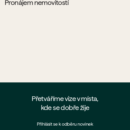
Pronájem nemovitostí
Pronajímá PSN byty?
Co všechno si můžu od PSN pronajmout?
Jaké jsou podmínky pronájmu u PSN?
Proč si pronajmout byt přímo od PSN?
Přetváříme vize v místa,
kde se dobře žije
Přihlásit se k odběru novinek