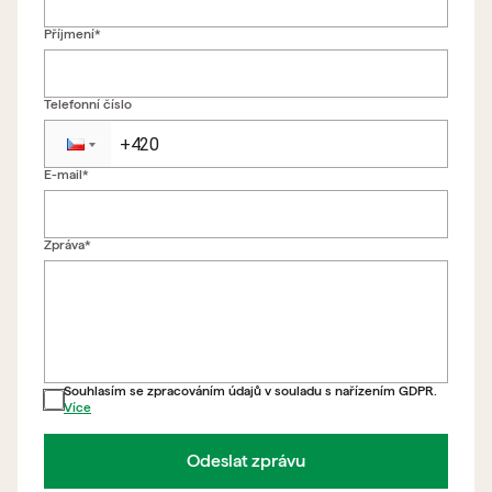
Příjmení*
Telefonní číslo
E-mail*
Zpět na formulář
Zpráva*
Souhlasím se zpracováním údajů v souladu s nařízením GDPR.
Více
Odeslat zprávu