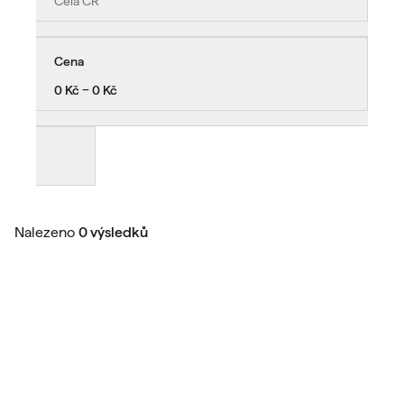
Celá ČR
Cena
0 Kč − 0 Kč
Nalezeno
0 výsledků