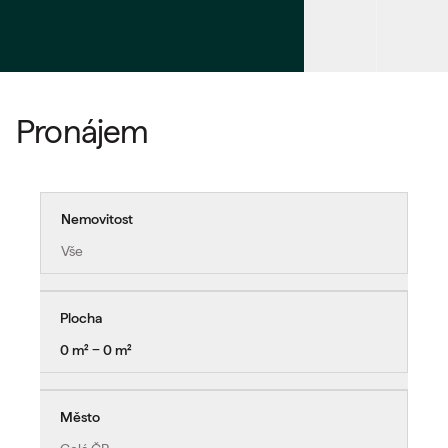
Pronájem
Nemovitost
Vše
Plocha
0 m² − 0 m²
Město