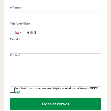
Příjmení*
Telefonní číslo
E-mail*
Zpět na formulář
Zpráva*
Souhlasím se zpracováním údajů v souladu s nařízením GDPR.
Více
Odeslat zprávu