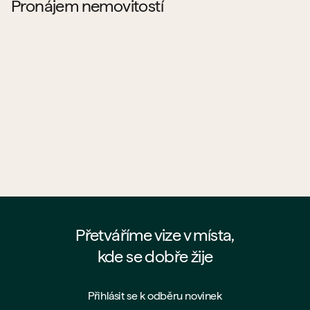
Pronájem nemovitostí
Pronajímá PSN byty?
Co všechno si můžu od PSN pronajmout?
Jaké jsou podmínky pronájmu u PSN?
Proč si pronajmout byt přímo od PSN?
Přetváříme vize v místa,
kde se dobře žije
Přihlásit se k odběru novinek