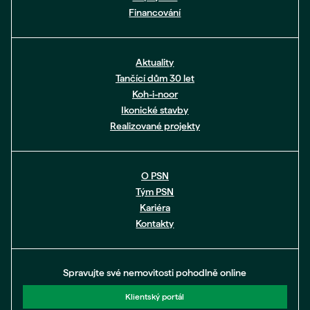
Financování
Aktuality
Tančící dům 30 let
Koh-i-noor
Ikonické stavby
Realizované projekty
O PSN
Tým PSN
Kariéra
Kontakty
Spravujte své nemovitosti pohodlně online
Klientský portál