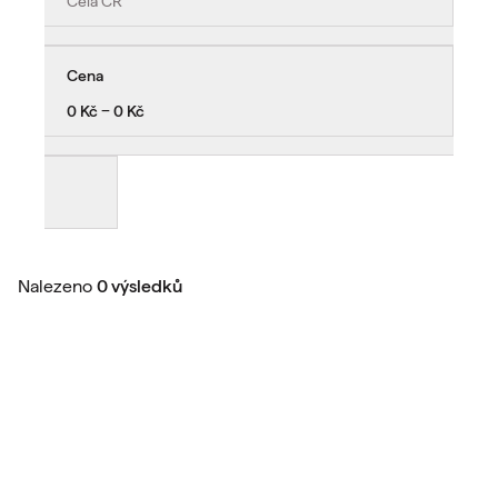
Celá ČR
Cena
0 Kč − 0 Kč
Nalezeno
0 výsledků