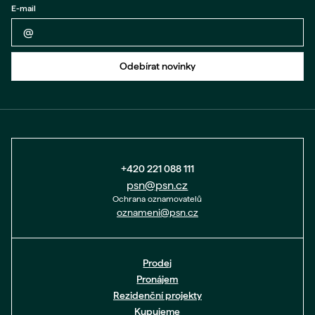
E-mail
Zpět na formulář
Odebírat novinky
+420 221 088 111
psn@psn.cz
Ochrana oznamovatelů
oznameni@psn.cz
Prodej
Pronájem
Rezidenční projekty
Kupujeme