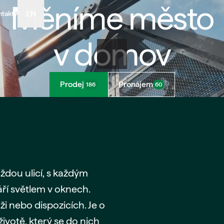
Měníme město
EN
ntakty
v domov
Prodej
Pronájem
186
60
ždou ulicí, s každým
ří světlem v oknech.
i nebo dispozicích. Je o
ivotě, který se do nich