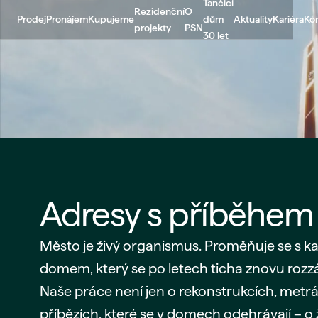
Tančící
Rezidenční
O
Prodej
Pronájem
Kupujeme
dům
Aktuality
Kariéra
Ko
projekty
PSN
30 let
Adresy s příběhem
Město je živý organismus. Proměňuje se s ka
domem, který se po letech ticha znovu rozzá
Naše práce není jen o rekonstrukcích, metráž
příbězích, které se v domech odehrávají – o ž