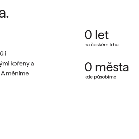
a.
0
let
na českém trhu
ů i
ými kořeny a
0
města
. A měníme
kde působíme