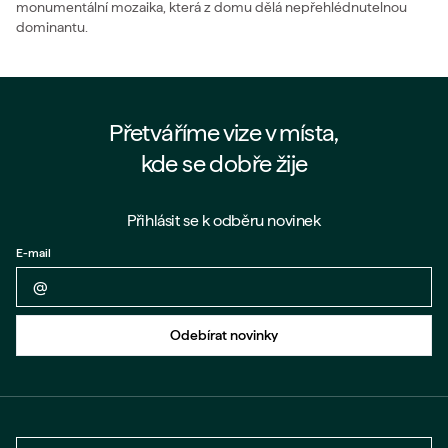
monumentální mozaika, která z domu dělá nepřehlédnutelnou
dominantu.
Přetváříme vize v místa,
kde se dobře žije
Přihlásit se k odběru novinek
E-mail
Zpět na formulář
Odebírat novinky