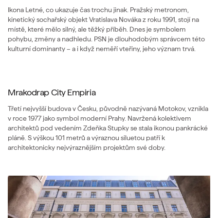
Ikona Letné, co ukazuje čas trochu jinak. Pražský metronom,
kinetický sochařský objekt Vratislava Nováka z roku 1991, stojí na
místě, které mělo silný, ale těžký příběh. Dnes je symbolem
pohybu, změny a nadhledu. PSN je dlouhodobým správcem této
kulturní dominanty – a i když neměří vteřiny, jeho význam trvá.
Mrakodrap City Empiria
Třetí nejvyšší budova v Česku, původně nazývaná Motokov, vznikla
v roce 1977 jako symbol moderní Prahy. Navržená kolektivem
architektů pod vedením Zdeňka Stupky se stala ikonou pankrácké
pláně. S výškou 101 metrů a výraznou siluetou patří k
architektonicky nejvýraznějším projektům své doby.