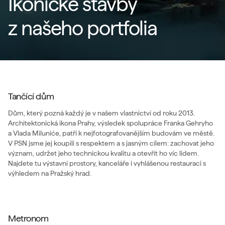
Ikonické stavby
z našeho portfolia
Tančící dům
Dům, který pozná každý je v našem vlastnictví od roku 2013.
Architektonická ikona Prahy, výsledek spolupráce Franka Gehryho
a Vlada Miluniće, patří k nejfotografovanějším budovám ve městě.
V PSN jsme jej koupili s respektem a s jasným cílem: zachovat jeho
význam, udržet jeho technickou kvalitu a otevřít ho víc lidem.
Najdete tu výstavní prostory, kanceláře i vyhlášenou restauraci s
výhledem na Pražský hrad.
Metronom