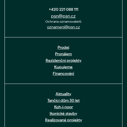
+420 221 088 111
psn@psn.cz
Ochrana oznamovatelů
oznameni@psn.cz
Prodej
Pronájem
Rezidenční projekty
Kupujeme
Financování
Aktuality
Tančící dům 30 let
Koh-i-noor
Ikonické stavby
Realizované projekty