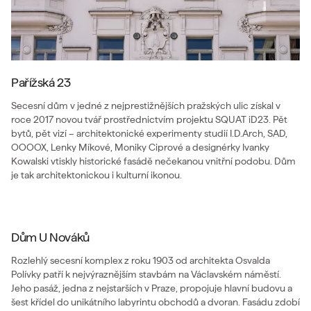
Pařížská 23
Secesní dům v jedné z nejprestižnějších pražských ulic získal v
roce 2017 novou tvář prostřednictvím projektu SQUAT iD23. Pět
bytů, pět vizí – architektonické experimenty studií I.D.Arch, SAD,
OOOOX, Lenky Míkové, Moniky Ciprové a designérky Ivanky
Kowalski vtiskly historické fasádě nečekanou vnitřní podobu. Dům
je tak architektonickou i kulturní ikonou.
Dům U Nováků
Rozlehlý secesní komplex z roku 1903 od architekta Osvalda
Polívky patří k nejvýraznějším stavbám na Václavském náměstí.
Jeho pasáž, jedna z nejstarších v Praze, propojuje hlavní budovu a
šest křídel do unikátního labyrintu obchodů a dvoran. Fasádu zdobí