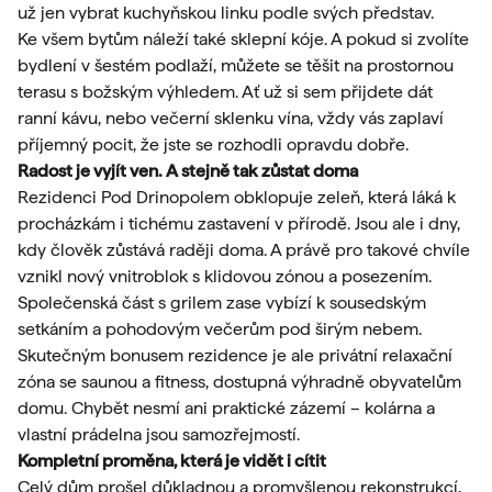
už jen vybrat kuchyňskou linku podle svých představ.
Ke všem bytům náleží také sklepní kóje. A pokud si zvolíte
bydlení v šestém podlaží, můžete se těšit na prostornou
terasu s božským výhledem. Ať už si sem přijdete dát
ranní kávu, nebo večerní sklenku vína, vždy vás zaplaví
příjemný pocit, že jste se rozhodli opravdu dobře.
Radost je vyjít ven. A stejně tak zůstat doma
Rezidenci Pod Drinopolem obklopuje zeleň, která láká k
procházkám i tichému zastavení v přírodě. Jsou ale i dny,
kdy člověk zůstává raději doma. A právě pro takové chvíle
vznikl nový vnitroblok s klidovou zónou a posezením.
Společenská část s grilem zase vybízí k sousedským
setkáním a pohodovým večerům pod širým nebem.
Skutečným bonusem rezidence je ale privátní relaxační
zóna se saunou a fitness, dostupná výhradně obyvatelům
domu. Chybět nesmí ani praktické zázemí – kolárna a
vlastní prádelna jsou samozřejmostí.
Kompletní proměna, která je vidět i cítit
Celý dům prošel důkladnou a promyšlenou rekonstrukcí,