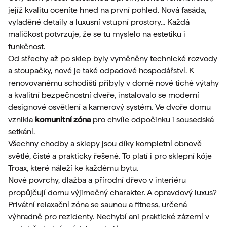
jejíž kvalitu oceníte hned na první pohled. Nová fasáda,
vyladěné detaily a luxusní vstupní prostory... Každá
maličkost potvrzuje, že se tu myslelo na estetiku i
funkčnost.
Od střechy až po sklep byly vyměněny technické rozvody
a stoupačky, nové je také odpadové hospodářství. K
renovovanému schodišti přibyly v domě nové tiché výtahy
a kvalitní bezpečnostní dveře, instalovalo se moderní
designové osvětlení a kamerový systém. Ve dvoře domu
vznikla
komunitní zóna
pro chvíle odpočinku i sousedská
setkání.
Všechny chodby a sklepy jsou díky kompletní obnově
světlé, čisté a prakticky řešené. To platí i pro sklepní kóje
Troax, které náleží ke každému bytu.
Nové povrchy, dlažba a přírodní dřevo v interiéru
propůjčují domu výjimečný charakter. A opravdový luxus?
Privátní relaxační zóna se saunou a fitness, určená
výhradně pro rezidenty. Nechybí ani praktické zázemí v