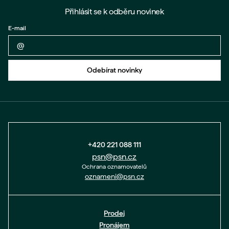
Přihlásit se k odběru novinek
E-mail
Zpět na formulář
Odebírat novinky
+420 221 088 111
psn@psn.cz
Ochrana oznamovatelů
oznameni@psn.cz
Prodej
Pronájem