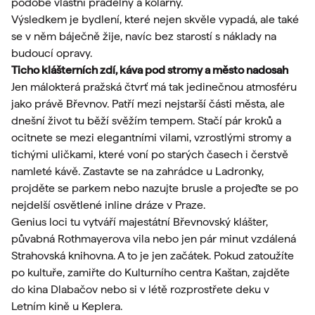
podobě vlastní prádelny a kolárny.
Výsledkem je bydlení, které nejen skvěle vypadá, ale také
se v něm báječně žije, navíc bez starostí s náklady na
budoucí opravy.
Ticho klášterních zdí, káva pod stromy a město nadosah
Jen málokterá pražská čtvrť má tak jedinečnou atmosféru
jako právě Břevnov. Patří mezi nejstarší části města, ale
dnešní život tu běží svěžím tempem. Stačí pár kroků a
ocitnete se mezi elegantními vilami, vzrostlými stromy a
tichými uličkami, které voní po starých časech i čerstvě
namleté kávě. Zastavte se na zahrádce u Ladronky,
projděte se parkem nebo nazujte brusle a projeďte se po
nejdelší osvětlené inline dráze v Praze.
Genius loci tu vytváří majestátní Břevnovský klášter,
půvabná Rothmayerova vila nebo jen pár minut vzdálená
Strahovská knihovna. A to je jen začátek. Pokud zatoužíte
po kultuře, zamiřte do Kulturního centra Kaštan, zajděte
do kina Dlabačov nebo si v létě rozprostřete deku v
Letním kině u Keplera.