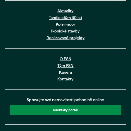
Aktuality
Tančící dům 30 let
Koh-i-noor
Ikonické stavby
Realizované projekty
O PSN
Tým PSN
Kariéra
Kontakty
Spravujte své nemovitosti pohodlně online
Klientský portál