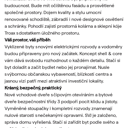
budoucnost. Bude mít očištěnou fasádu a prosvětlené
společné prostory. Dojem kvality a stylu umocní
renovované schodiště, zábradlí i nové designové osvětlení
a schránky. Pohodlí zajistí prostorná kolárna a sklepní kóje
Troax s dostatkem úložného prostoru.
Váš prostor, váš příběh
Vyklizené byty s novými elektrickými rozvody a vodoměry
budou připraveny pro nový začátek. Koncept shell & core
vám dává svobodu rozhodnout o každém detailu. Stačí si
byt doladit a začít bydlet nebo jej pronajímat. Nusle
s výbornou občanskou vybaveností, blízkostí centra a
jasnou vizí patří mezi atraktivní investiční lokality.
Krásný, bezpečný, praktický
Nové vchodové dveře s čipovým otevíráním a bytové
dveře bezpečnostní třídy 3 podpoří pocit klidu a jistoty.
Vyměněné stoupačky i kompletní rozvody znamenají
nulové starosti s nečekanými opravami. SVJ je založeno,
správa domu vyřešená. Stačí si zařídit byt podle svého a