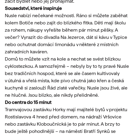
začít bydlet nebo jej pronajímat.
Sousedství, které inspiruje
Nusle nabízí nečekané možnosti. Ráno si můžete zaběhat
kolem Botiče nebo zajít do blízkého fitka. Děti mají školu
za rohem, nákupy vyřešíte během pár minut pěšky. A
večer? Vyrazit do divadla Na Jezerce, dát si kávu v Typice
nebo ochutnat domácí limonádu v některé z místních
zahradních kaváren.
Domů to můžete vzít na kole a nechat se svést blízkou
cyklostezkou. A samozřejmě – nebyly by to ty pravé Nusle
bez tradičních hospod, které se ale časem kultivovaly
v útulná a vřelá místa, kde pivo chutná jako křen a česká
kuchyně si zaslouží Řád zlaté vařečky. Nusle jsou živé, ale
ne hlučné. Jsou blízko, ale nikdy přelidněné.
Do centra do 15 minut
Tramvajovou zastávku Horky mají majitelé bytů v projektu
Rostislavova 4 hned před domem, na nádraží Vršovice
nebo zastávku Kloboučnická je to pár minut. A brzy to
bude ještě pohodlnější – na náměstí Bratří Synků se