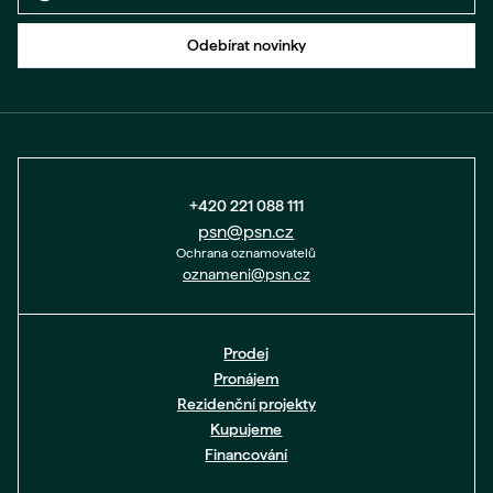
Zpět na formulář
Odebírat novinky
+420 221 088 111
psn@psn.cz
Ochrana oznamovatelů
oznameni@psn.cz
Prodej
Pronájem
Rezidenční projekty
Kupujeme
Financování