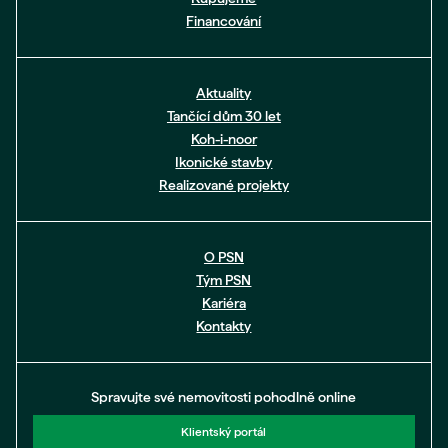
Financování
Aktuality
Tančící dům 30 let
Koh-i-noor
Ikonické stavby
Realizované projekty
O PSN
Tým PSN
Kariéra
Kontakty
Spravujte své nemovitosti pohodlně online
Klientský portál