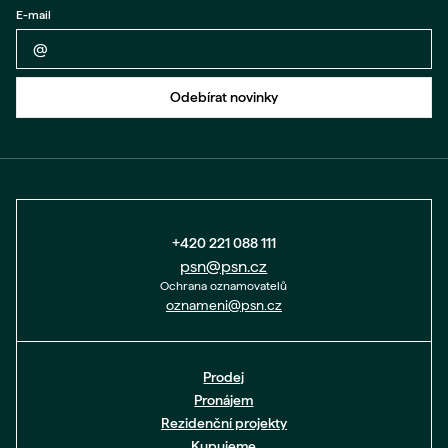
E-mail
Zpět na formulář
Odebírat novinky
+420 221 088 111
psn@psn.cz
Ochrana oznamovatelů
oznameni@psn.cz
Prodej
Pronájem
Rezidenční projekty
Kupujeme