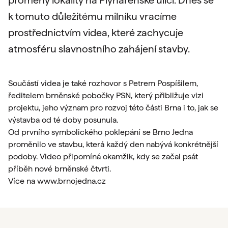
proměny lokality na Plynárenské ulici. Dnes se
k tomuto důležitému milníku vracíme
prostřednictvím videa, které zachycuje
atmosféru slavnostního zahájení stavby.
Součástí videa je také rozhovor s Petrem Pospíšilem,
ředitelem brněnské pobočky PSN, který přibližuje vizi
projektu, jeho význam pro rozvoj této části Brna i to, jak se
výstavba od té doby posunula.
Od prvního symbolického poklepání se Brno Jedna
proměnilo ve stavbu, která každý den nabývá konkrétnější
podoby. Video připomíná okamžik, kdy se začal psát
příběh nové brněnské čtvrti.
Více na
www.brnojedna.cz