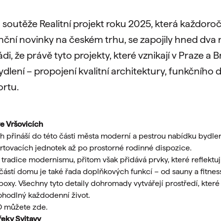
 soutěže Realitní projekt roku 2025, která každoro
enční novinky na českém trhu, se zapojily hned dva 
di, že právě tyto projekty, které vznikají v Praze a B
ydlení – propojení kvalitní architektury, funkčního 
rtu.
e Vršovicích
ch přináší do této části města moderní a pestrou nabídku bydlen
tartovacích jednotek až po prostorné rodinné dispozice.
 tradice modernismu, přitom však přidává prvky, které reflektuj
učástí domu je také řada doplňkových funkcí – od sauny a fitne
 boxy. Všechny tyto detaily dohromady vytvářejí prostředí, kter
 pohodlný každodenní život.
RO můžete
zde
.
řeky Svitavy