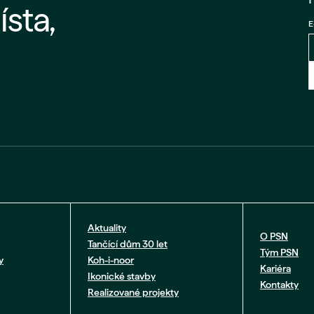
ísta,
E
Aktuality
O PSN
Tančící dům 30 let
Tým PSN
y
Koh-i-noor
Kariéra
Ikonické stavby
Kontakty
Realizované projekty