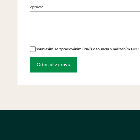
Zpráva*
Zpět na formulář
Souhlasím se zpracováním údajů v souladu s nařízením GDP
Odeslat zprávu