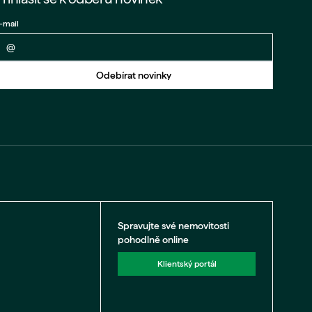
-mail
Zpět na formulář
Odebírat novinky
Spravujte své nemovitosti
pohodlně online
Klientský portál