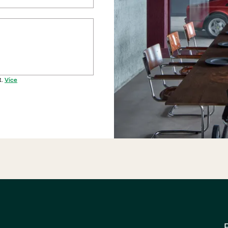
R.
Více