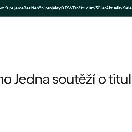
jem
Kupujeme
Rezidenční projekty
O PSN
Tančící dům 30 let
Aktuality
Karié
o Jedna soutěží o titul