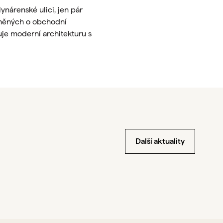
nárenské ulici, jen pár
lněných o obchodní
uje moderní architekturu s
Další aktuality