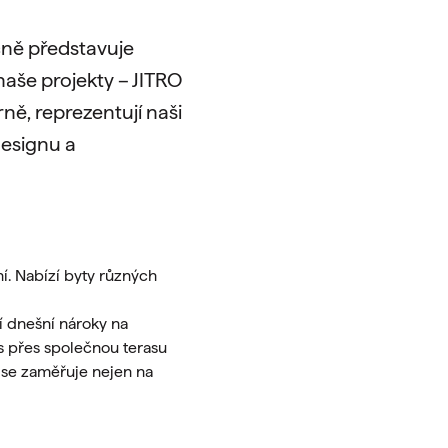
čně představuje
naše projekty – JITRO
rně, reprezentují naši
designu a
í. Nabízí byty různých
í dnešní nároky na
ss přes společnou terasu
é se zaměřuje nejen na