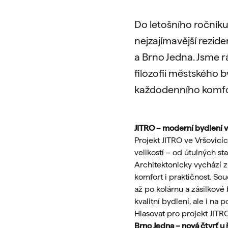
Do letošního ročníku
nejzajímavější rezid
a Brno Jedna. Jsme rá
filozofii městského b
každodenního komfo
JITRO – moderní bydlení v
Projekt JITRO ve Vršovicí
velikostí – od útulných s
Architektonicky vychází z
komfort i praktičnost. So
až po kolárnu a zásilkové
kvalitní bydlení, ale i na
Hlasovat pro projekt JIT
Brno Jedna – nová čtvrť u 