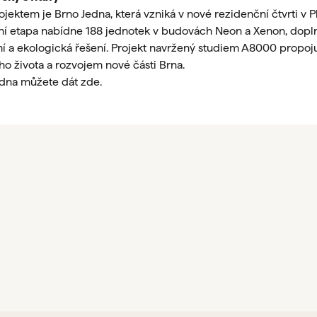
tem je Brno Jedna, která vzniká v nové rezidenční čtvrti v Ply
vní etapa nabídne 188 jednotek v budovách Neon a Xenon, dop
í a ekologická řešení. Projekt navržený studiem A8000 propoj
ho života a rozvojem nové části Brna.
Jedna můžete dát
zde
.