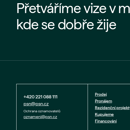
Přetváříme vize v m
kde se dobře žije
Prodej
+420 221 088 111
Pronájem
psn@psn.cz
Rezidenční projekt
Ochrana oznamovatelů
Kupujeme
oznameni@psn.cz
Financování