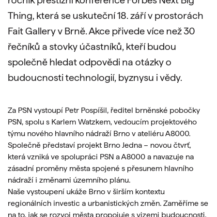
ročník prestižní konference Forbes Next Big
Thing, která se uskuteční 18. září v prostorách
Fait Gallery v Brně. Akce přivede více než 30
řečníků a stovky účastníků, kteří budou
společně hledat odpovědi na otázky o
budoucnosti technologií, byznysu i vědy.
Za PSN vystoupí Petr Pospíšil, ředitel brněnské pobočky
PSN, spolu s Karlem Watzkem, vedoucím projektového
týmu nového hlavního nádraží Brno v ateliéru A8000.
Společně představí projekt Brno Jedna – novou čtvrť,
která vzniká ve spolupráci PSN a A8000 a navazuje na
zásadní proměny města spojené s přesunem hlavního
nádraží i změnami územního plánu.
Naše vystoupení ukáže Brno v širším kontextu
regionálních investic a urbanistických změn. Zaměříme se
na to, jak se rozvoj města propojuje s vizemi budoucnosti,