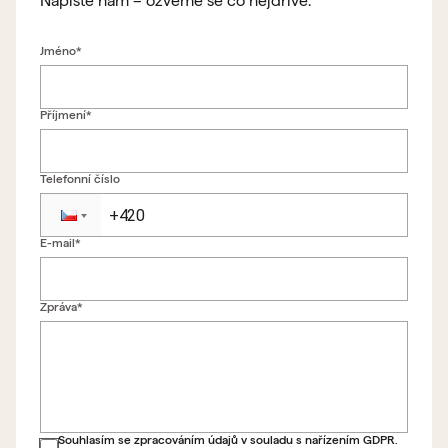
Napište nám – ozveme se co nejdříve.
Jméno*
Příjmení*
Telefonní číslo
E-mail*
Zpět na formulář
Zpráva*
Souhlasím se zpracováním údajů v souladu s nařízením GDPR.