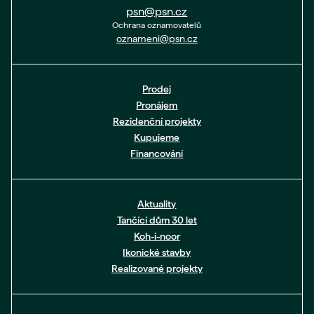
psn@psn.cz
Ochrana oznamovatelů
oznameni@psn.cz
Prodej
Pronájem
Rezidenční projekty
Kupujeme
Financování
Aktuality
Tančící dům 30 let
Koh-i-noor
Ikonické stavby
Realizované projekty