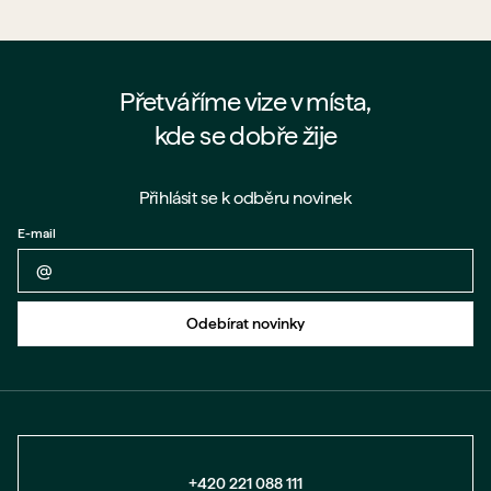
Přetváříme vize v místa,
kde se dobře žije
Přihlásit se k odběru novinek
E-mail
Zpět na formulář
Odebírat novinky
+420 221 088 111