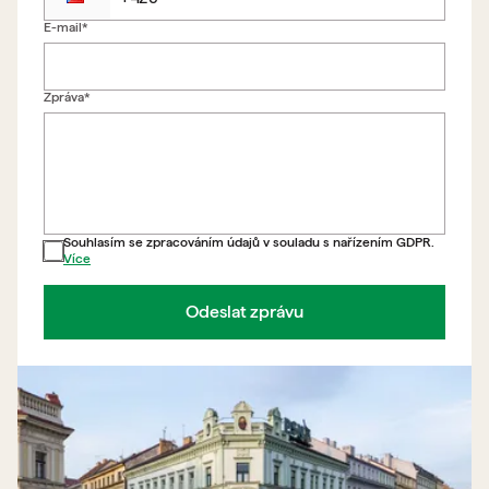
E-mail*
Zpět na formulář
Zpráva*
Souhlasím se zpracováním údajů v souladu s nařízením GDPR.
Více
Odeslat zprávu