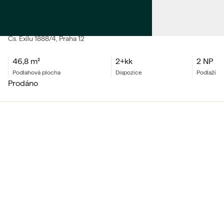
PRODEJ
Byt 2+kk
Čs. Exilu
1888/4
, Praha 12
46,8
m²
2+kk
2 NP
podlahová plocha
dispozice
podlaží
prodáno