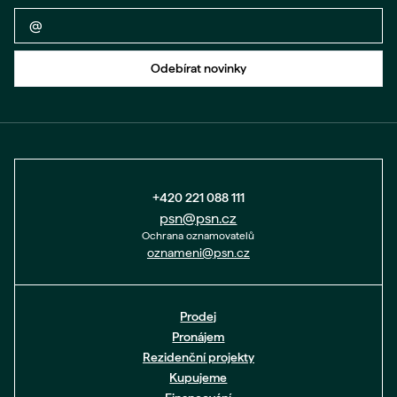
Zpět na formulář
Odebírat novinky
+420 221 088 111
psn@psn.cz
Ochrana oznamovatelů
oznameni@psn.cz
Prodej
Pronájem
Rezidenční projekty
Kupujeme