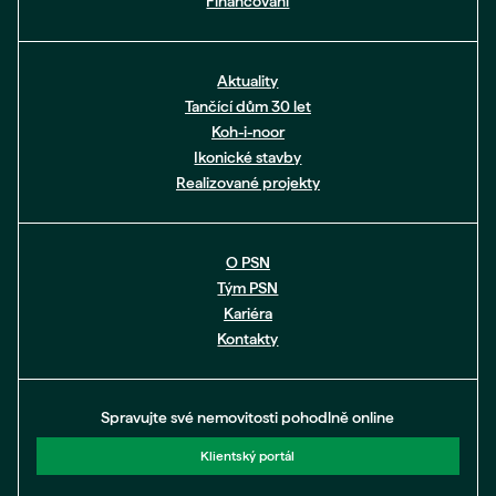
Financování
Aktuality
Tančící dům 30 let
Koh-i-noor
Ikonické stavby
Realizované projekty
O PSN
Tým PSN
Kariéra
Kontakty
Spravujte své nemovitosti pohodlně online
Klientský portál