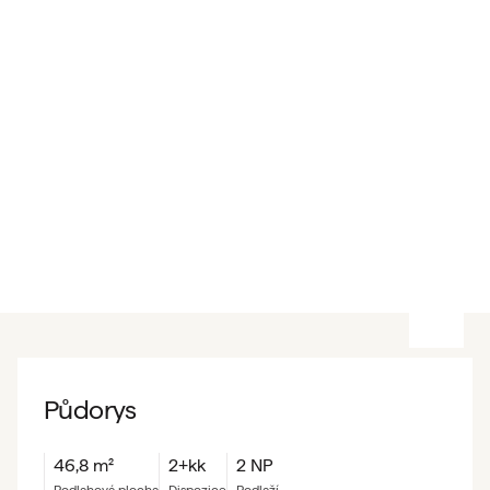
Půdorys
46,8
m²
2+kk
2 NP