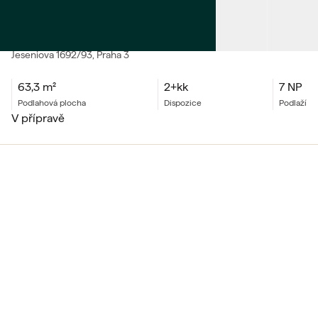
PRODEJ
Byt 2+kk
Jeseniova
1692/93
, Praha 3
63,3
m²
2+kk
7 NP
podlahová plocha
dispozice
podlaží
v přípravě