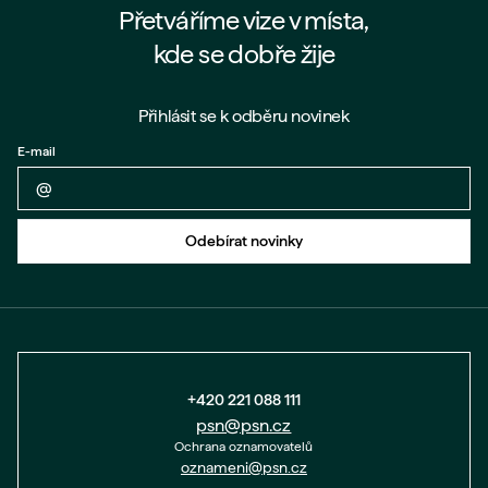
Přetváříme vize v místa,
kde se dobře žije
Přihlásit se k odběru novinek
E-mail
Zpět na formulář
Odebírat novinky
+420 221 088 111
psn@psn.cz
Ochrana oznamovatelů
oznameni@psn.cz