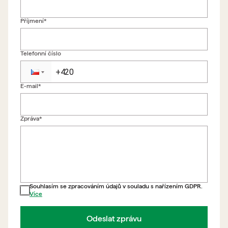
Příjmení*
Telefonní číslo
E-mail*
Zpět na formulář
Zpráva*
Souhlasím se zpracováním údajů v souladu s nařízením GDPR.
Více
Odeslat zprávu