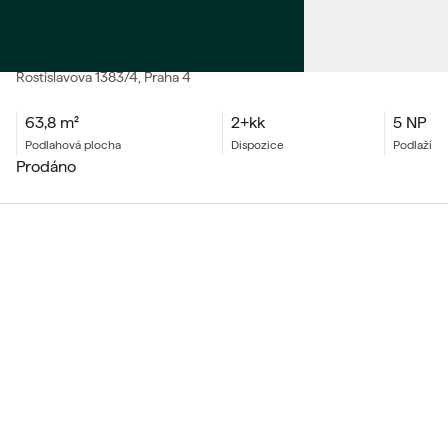
PRODEJ
Byt 2+kk
Rostislavova
1383/4
, Praha 4
63,8
m²
2+kk
5 NP
podlahová plocha
dispozice
podlaží
prodáno