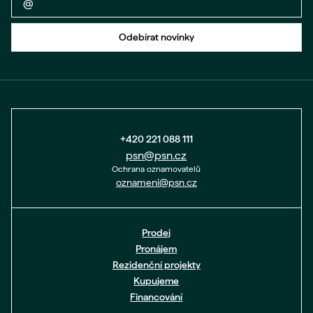
Zpět na formulář
Odebírat novinky
+420 221 088 111
psn@psn.cz
Ochrana oznamovatelů
oznameni@psn.cz
Prodej
Pronájem
Rezidenční projekty
Kupujeme
Financování