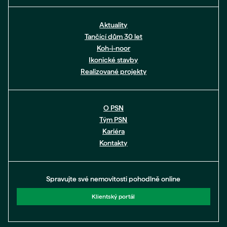
Aktuality
Tančící dům 30 let
Koh-i-noor
Ikonické stavby
Realizované projekty
O PSN
Tým PSN
Kariéra
Kontakty
Spravujte své nemovitosti pohodlně online
Klientský portál