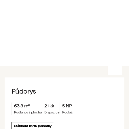
Půdorys
63,8
m²
2+kk
5 NP
podlahová plocha
dispozice
podlaží
Stáhnout kartu jednotky