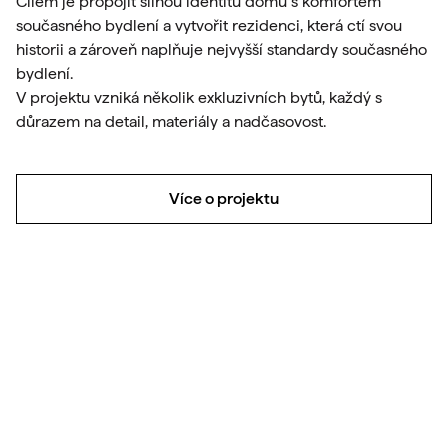
Cílem je propojit silnou identitu domu s komfortem
současného bydlení a vytvořit rezidenci, která ctí svou
historii a zároveň naplňuje nejvyšší standardy současného
bydlení.
V projektu vzniká několik exkluzivních bytů, každý s
důrazem na detail, materiály a nadčasovost.
Více o projektu