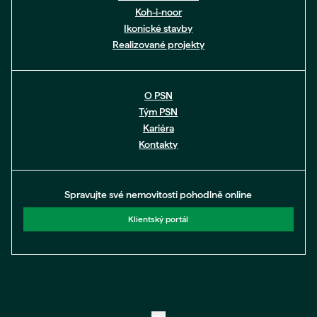
Koh-i-noor
Ikonické stavby
Realizované projekty
O PSN
Tým PSN
Kariéra
Kontakty
Spravujte své nemovitosti pohodlně online
Klientský portál