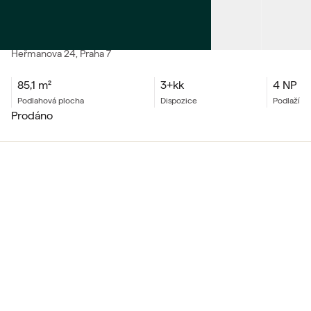
PRODEJ
Byt 3+kk
Heřmanova
24
, Praha 7
85,1
m²
3+kk
4 NP
podlahová plocha
dispozice
podlaží
prodáno