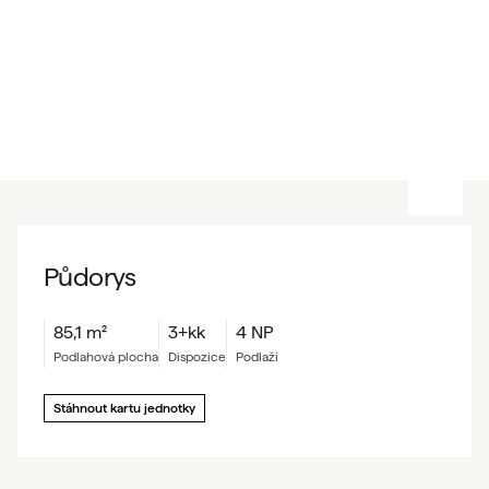
Půdorys
85,1
m²
3+kk
4 NP
podlahová plocha
dispozice
podlaží
Stáhnout kartu jednotky