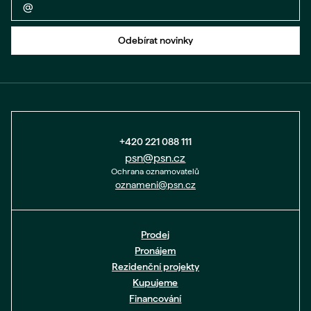
Zpět na formulář
Odebírat novinky
+420 221 088 111
psn@psn.cz
Ochrana oznamovatelů
oznameni@psn.cz
Prodej
Pronájem
Rezidenční projekty
Kupujeme
Financování