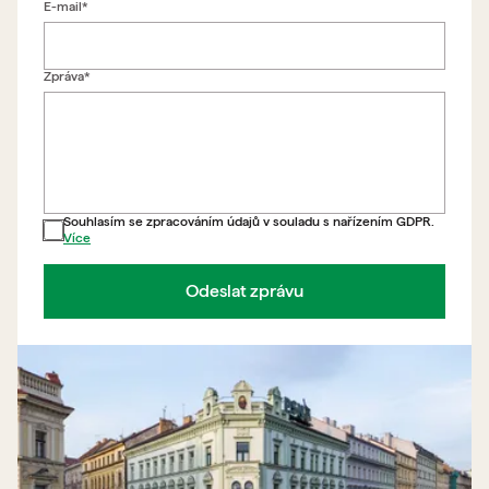
E-mail*
Zpět na formulář
Zpráva*
Souhlasím se zpracováním údajů v souladu s nařízením GDPR.
Více
Odeslat zprávu