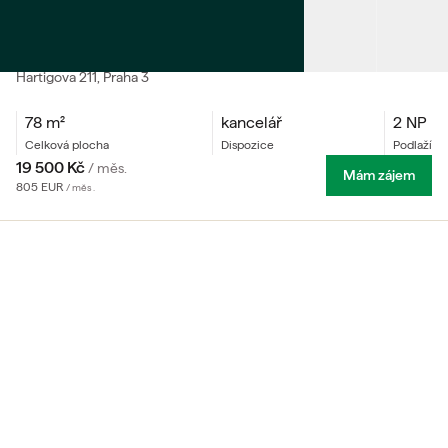
PRONÁJEM
Praktické kanceláře na Žižkově
Hartigova
211
, Praha 3
78
m²
kancelář
2 NP
celková plocha
dispozice
podlaží
19 500
Kč
/
měs.
Mám zájem
805
EUR
/
měs.
2
2
2