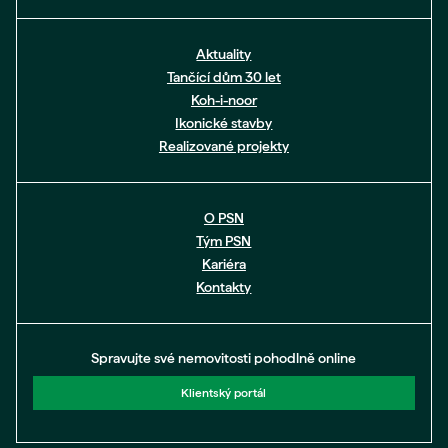
Aktuality
Tančící dům 30 let
Koh-i-noor
Ikonické stavby
Realizované projekty
O PSN
Tým PSN
Kariéra
Kontakty
Spravujte své nemovitosti pohodlně online
Klientský portál