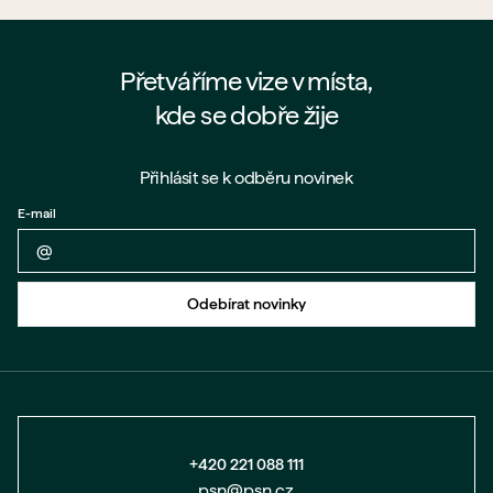
Přetváříme vize v místa,
kde se dobře žije
Přihlásit se k odběru novinek
E-mail
Zpět na formulář
Odebírat novinky
+420 221 088 111
psn@psn.cz