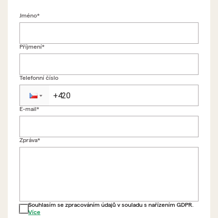
Jméno*
Příjmení*
Telefonní číslo
E-mail*
Zpět na formulář
Zpráva*
Souhlasím se zpracováním údajů v souladu s nařízením GDPR.
Více