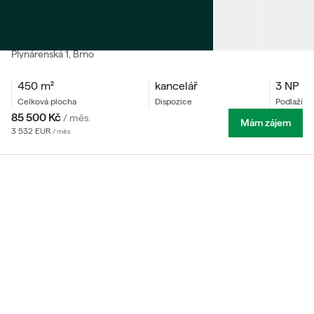
PRONÁJEM
Kanceláře v areálu s parkováním
Plynárenská
1
, Brno
450
m²
kancelář
3 NP
celková plocha
dispozice
podlaží
85 500
Kč
/
měs.
Mám zájem
3 532
EUR
/
měs.
K pronájmu nabízíme světlé kanceláře o výměře 450 m²
ve 2. patře administrativní budovy s výtahem. Prostory
jsou zařízené a připravené k okamžitému využití.