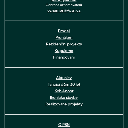
Ochrana oznamovatelů
oznameni@psn.cz
Prodej
Pronájem
Rezidenční projekty
Kupujeme
Financování
Aktuality
Tančící dům 30 let
Koh-i-noor
Ikonické stavby
Realizované projekty
O PSN