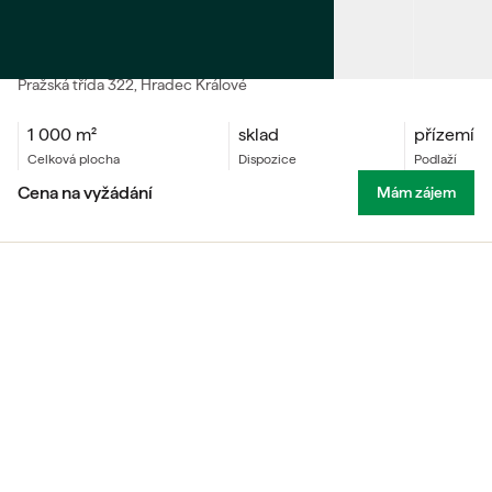
PRONÁJEM
Skladové prostory v centru Hradce Králové
Pražská třída
322
, Hradec Králové
1 000
m²
sklad
přízemí
celková plocha
dispozice
podlaží
Cena na vyžádání
Mám zájem