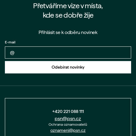
Přetváříme vize v místa,
kde se dobře žije
Přihlásit se k odběru novinek
E-mail
Zpět na formulář
Odebírat novinky
+420 221 088 111
psn@psn.cz
Ochrana oznamovatelů
oznameni@psn.cz