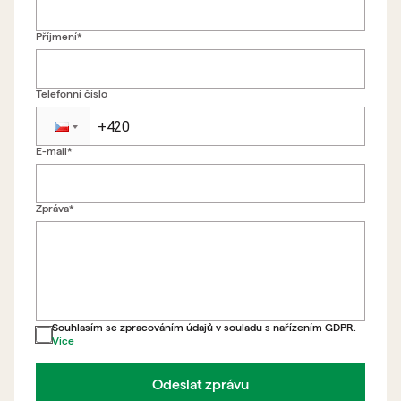
Příjmení*
Telefonní číslo
E-mail*
Zpět na formulář
Zpráva*
Souhlasím se zpracováním údajů v souladu s nařízením GDPR.
Více
Odeslat zprávu