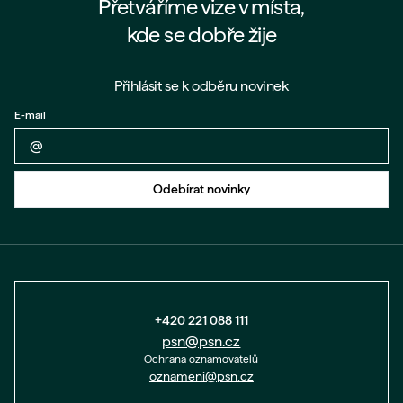
Přetváříme vize v místa,
kde se dobře žije
Přihlásit se k odběru novinek
E-mail
Zpět na formulář
Odebírat novinky
+420 221 088 111
psn@psn.cz
Ochrana oznamovatelů
oznameni@psn.cz