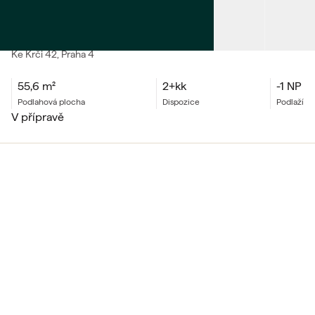
PRODEJ
Byt 2+kk
Ke Krči
42
, Praha 4
55,6
m²
2+kk
-1 NP
podlahová plocha
dispozice
podlaží
v přípravě