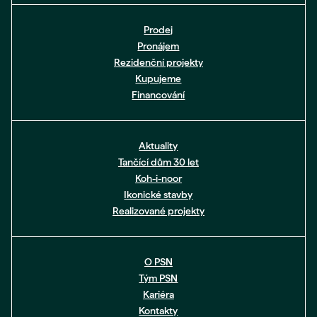
Prodej
Pronájem
Rezidenční projekty
Kupujeme
Financování
Aktuality
Tančící dům 30 let
Koh-i-noor
Ikonické stavby
Realizované projekty
O PSN
Tým PSN
Kariéra
Kontakty