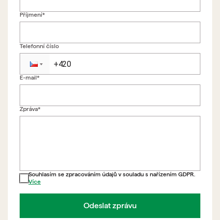
Příjmení*
Telefonní číslo
E-mail*
Zpět na formulář
Zpráva*
Souhlasím se zpracováním údajů v souladu s nařízením GDPR.
Více
Odeslat zprávu