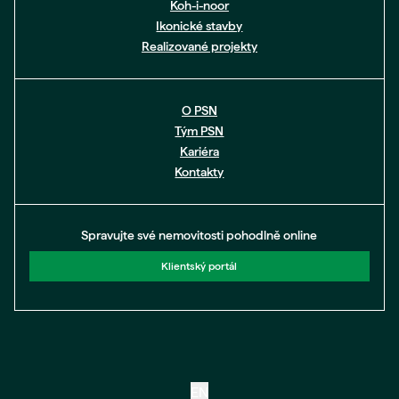
Koh-i-noor
Ikonické stavby
Realizované projekty
O PSN
Tým PSN
Kariéra
Kontakty
Spravujte své nemovitosti pohodlně online
Klientský portál
EN