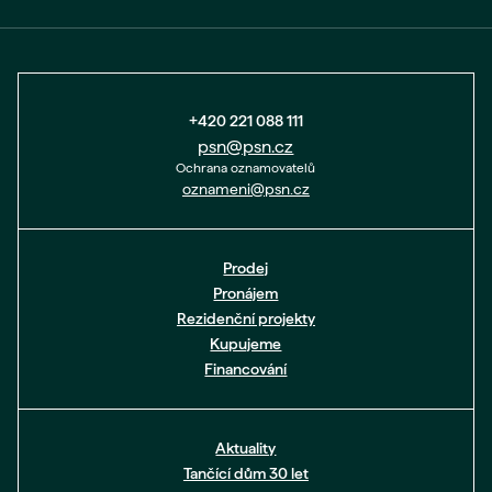
+420 221 088 111
psn@psn.cz
Ochrana oznamovatelů
oznameni@psn.cz
Prodej
Pronájem
Rezidenční projekty
Kupujeme
Financování
Aktuality
Tančící dům 30 let