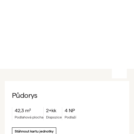
Půdorys
42,3
m²
2+kk
4 NP
podlahová plocha
dispozice
podlaží
Stáhnout kartu jednotky