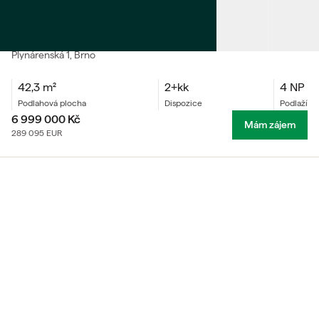
PRODEJ
Byt 2+kk
Plynárenská
1
, Brno
42,3
m²
2+kk
4 NP
podlahová plocha
dispozice
podlaží
6 999 000
Kč
Mám zájem
289 095
EUR