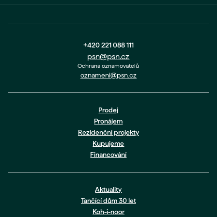
+420 221 088 111
psn@psn.cz
Ochrana oznamovatelů
oznameni@psn.cz
Prodej
Pronájem
Rezidenční projekty
Kupujeme
Financování
Aktuality
Tančící dům 30 let
Koh-i-noor