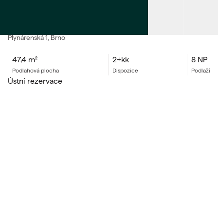
PRODEJ
Byt 2+kk
Plynárenská
1
, Brno
47,4
m²
2+kk
8 NP
podlahová plocha
dispozice
podlaží
ústní rezervace