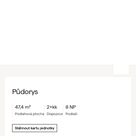
Půdorys
47,4
m²
2+kk
8 NP
podlahová plocha
dispozice
podlaží
Stáhnout kartu jednotky