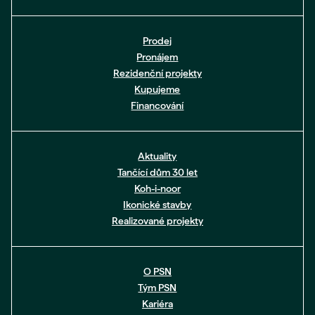
Prodej
Pronájem
Rezidenční projekty
Kupujeme
Financování
Aktuality
Tančící dům 30 let
Koh-i-noor
Ikonické stavby
Realizované projekty
O PSN
Tým PSN
Kariéra