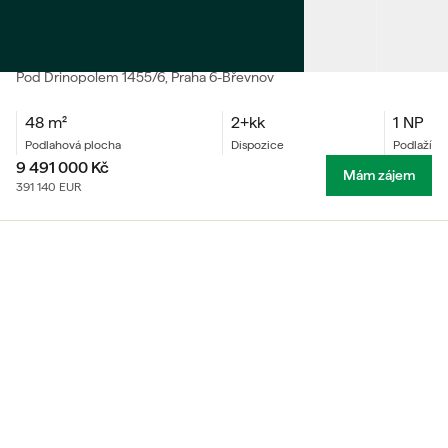
PRODEJ
Byt 2+kk
Pod Drinopolem
1455/6
, Praha 6-Břevnov
48
m²
2+kk
1 NP
podlahová plocha
dispozice
podlaží
9 491 000
Kč
Mám zájem
391 140
EUR