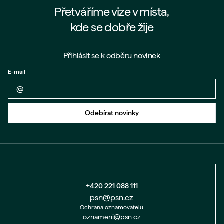
Přetváříme vize v místa,
kde se dobře žije
Přihlásit se k odběru novinek
E-mail
Zpět na formulář
Odebírat novinky
+420 221 088 111
psn@psn.cz
Ochrana oznamovatelů
oznameni@psn.cz