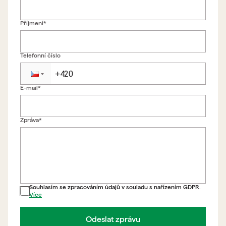
Příjmení*
Telefonní číslo
E-mail*
Zpět na formulář
Zpráva*
Souhlasím se zpracováním údajů v souladu s nařízením GDPR.
Více
Odeslat zprávu