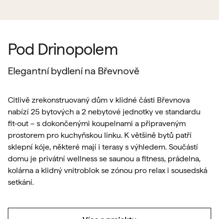
Pod Drinopolem
Elegantní bydlení na Břevnově
Citlivě zrekonstruovaný dům v klidné části Břevnova
nabízí 25 bytových a 2 nebytové jednotky ve standardu
fit-out – s dokončenými koupelnami a připraveným
prostorem pro kuchyňskou linku. K většině bytů patří
sklepní kóje, některé mají i terasy s výhledem. Součástí
domu je privátní wellness se saunou a fitness, prádelna,
kolárna a klidný vnitroblok se zónou pro relax i sousedská
setkání.