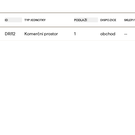
ID
TYP JEDNOTKY
PODLAŽÍ
DISPOZICE
SKLEP
/
DRI12
Komerční prostor
1
obchod
--
DRI13
Byt
1
2+kk
2.8
DRI14
Byt
1
2+kk
2.8
DRI01
Nebytová jednotka
-1
jiná
--
DRI11
Byt
1
2+kk
2.8
DRI21
Byt
2
1+kk
2.7
DRI22
Byt
2
1+kk
2.7
DRI24
Byt
2
2+kk
2.8