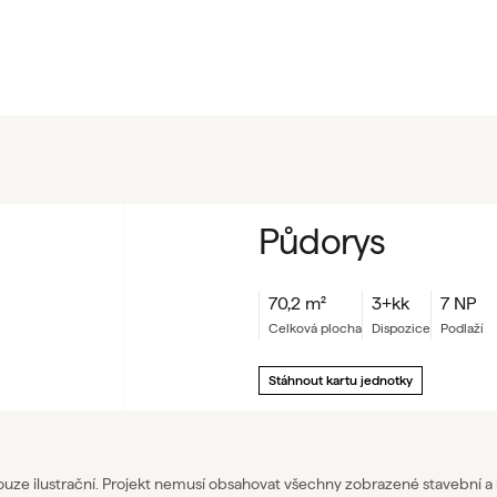
Půdorys
70,2
m²
3+kk
7 NP
celková plocha
dispozice
podlaží
Stáhnout kartu jednotky
pouze ilustrační. Projekt nemusí obsahovat všechny zobrazené stavební a