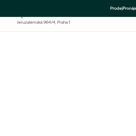
Prodej
Proná
PRODEJ
Byt 3+kk
Jeruzalémská
964/4
, Praha 1