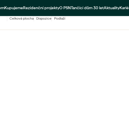
jem
Kupujeme
Rezidenční projekty
O PSN
Tančící dům 30 let
Aktuality
Karié
70,2
m²
3+kk
7 NP
celková plocha
dispozice
podlaží