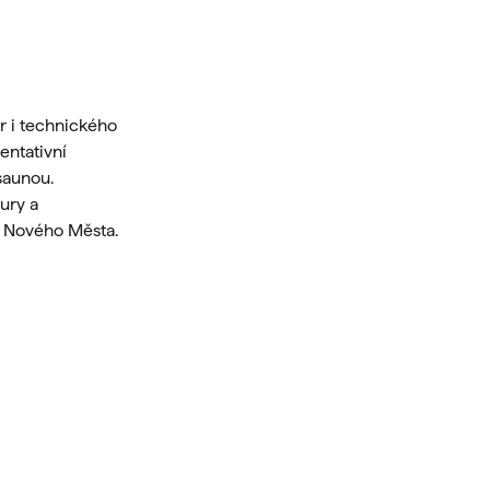
r i technického
entativní
saunou.
ury a
s Nového Města.