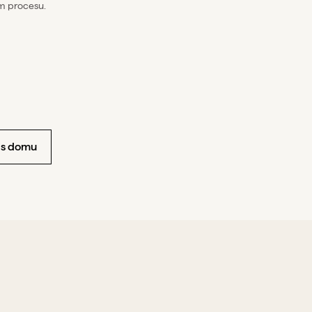
m procesu.
is domu