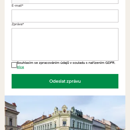
E-mail*
Zpět na formulář
Zpráva*
Souhlasím se zpracováním údajů v souladu s nařízením GDPR.
Více
Odeslat zprávu