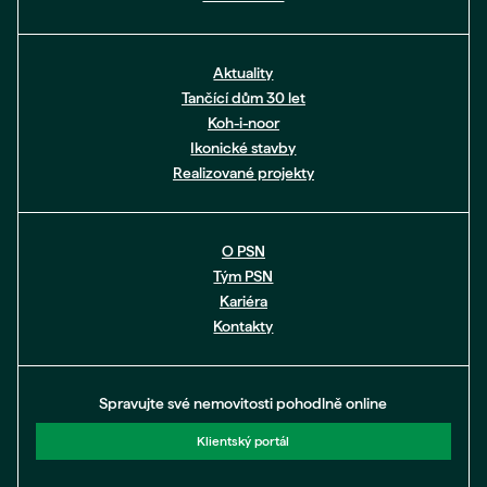
Aktuality
Tančící dům 30 let
Koh-i-noor
Ikonické stavby
Realizované projekty
O PSN
Tým PSN
Kariéra
Kontakty
Spravujte své nemovitosti pohodlně online
Klientský portál