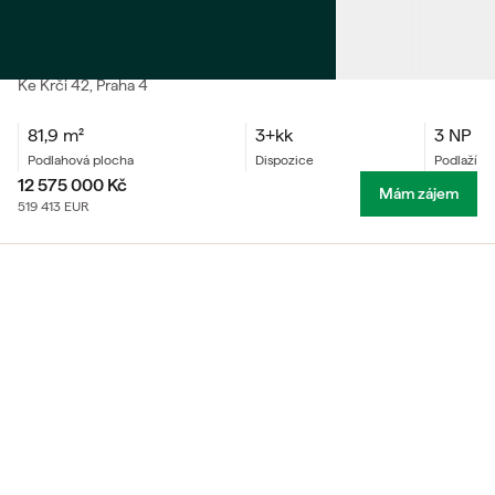
PRODEJ
Byt 3+kk
Ke Krči
42
, Praha 4
81,9
m²
3+kk
3 NP
podlahová plocha
dispozice
podlaží
12 575 000
Kč
Mám zájem
519 413
EUR