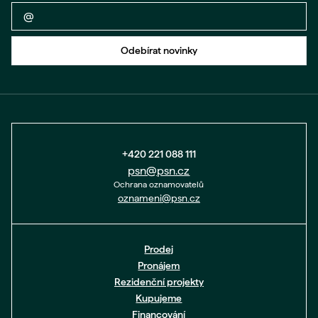
Zpět na formulář
Odebírat novinky
+420 221 088 111
psn@psn.cz
Ochrana oznamovatelů
oznameni@psn.cz
Prodej
Pronájem
Rezidenční projekty
Kupujeme
Financování