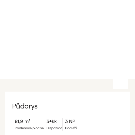
Půdorys
81,9
m²
3+kk
3 NP
podlahová plocha
dispozice
podlaží