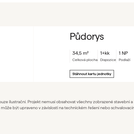
Půdorys
34,5
m²
1+kk
1 NP
celková plocha
dispozice
podlaží
Stáhnout kartu jednotky
pouze ilustrační. Projekt nemusí obsahovat všechny zobrazené stavební a
 může být upraveno v závislosti na technickém řešení nebo schvalovací