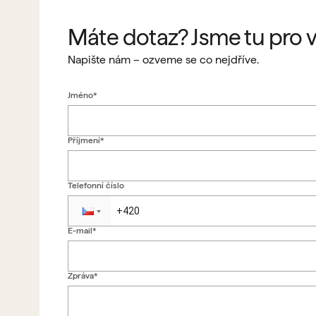
Máte dotaz? Jsme tu pro v
Napište nám – ozveme se co nejdříve.
Jméno*
Příjmení*
Telefonní číslo
E-mail*
Zpráva*
Zpět na formulář