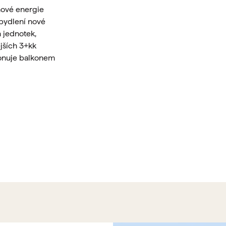
nové energie
í bydlení nové
 jednotek,
jších 3+kk
ponuje balkonem