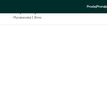
Prodej
Proná
PRODEJ
Ubytovací jednotka 1+kk
Plynárenská
1
, Brno