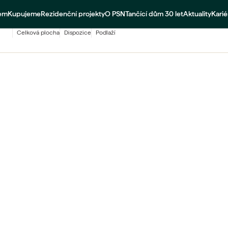
jem
Kupujeme
Rezidenční projekty
O PSN
Tančící dům 30 let
Aktuality
Karié
34,5
m²
1+kk
1 NP
celková plocha
dispozice
podlaží