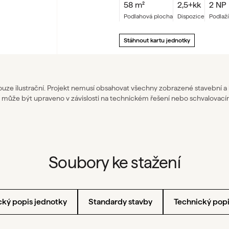
58
m²
2,5+kk
2 NP
podlahová plocha
dispozice
podlaží
Stáhnout kartu jednotky
pouze ilustrační. Projekt nemusí obsahovat všechny zobrazené stavební a
 může být upraveno v závislosti na technickém řešení nebo schvalovací
Soubory ke stažení
cký popis jednotky
Standardy stavby
Technický pop