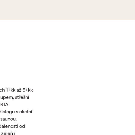
ích 1+kk až 5+kk
upem, střešní
ARTA
dialogu s okolní
 saunou,
dálenosti od
zeleň i