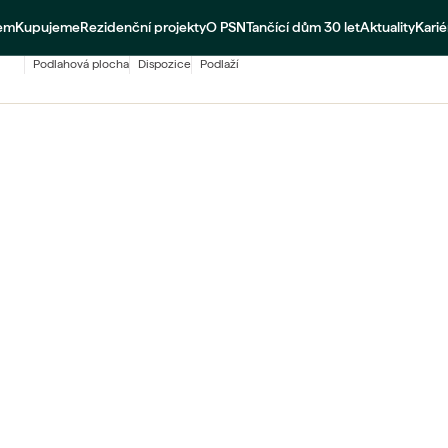
jem
Kupujeme
Rezidenční projekty
O PSN
Tančící dům 30 let
Aktuality
Karié
58
m²
2,5+kk
2 NP
podlahová plocha
dispozice
podlaží