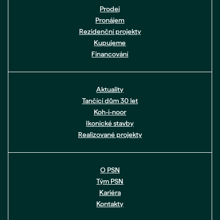
Prodej
Pronájem
Rezidenční projekty
Kupujeme
Financování
Aktuality
Tančící dům 30 let
Koh-i-noor
Ikonické stavby
Realizované projekty
O PSN
Tým PSN
Kariéra
Kontakty