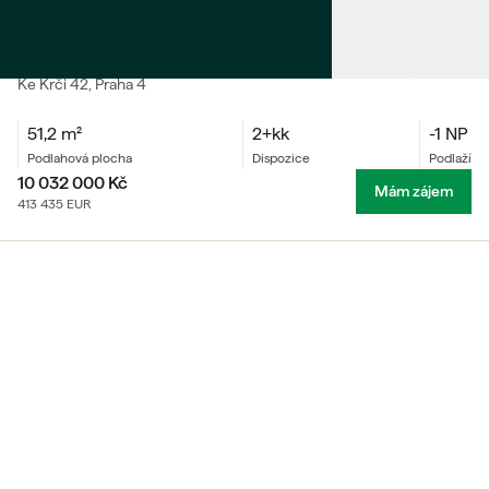
PRODEJ
Ubytovací jednotka 2+kk
Ke Krči
42
, Praha 4
51,2
m²
2+kk
-1 NP
podlahová plocha
dispozice
podlaží
10 032 000
Kč
Mám zájem
413 435
EUR