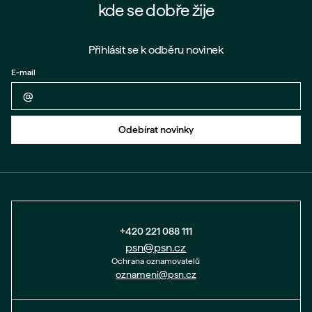
kde se dobře žije
Přihlásit se k odběru novinek
E-mail
Zpět na formulář
Odebírat novinky
+420 221 088 111
psn@psn.cz
Ochrana oznamovatelů
oznameni@psn.cz