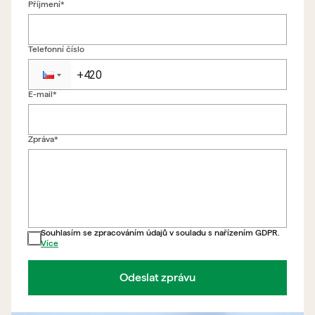
Příjmení*
Telefonní číslo
E-mail*
Zpět na formulář
Zpráva*
Souhlasím se zpracováním údajů v souladu s nařízením GDPR.
Více
Odeslat zprávu