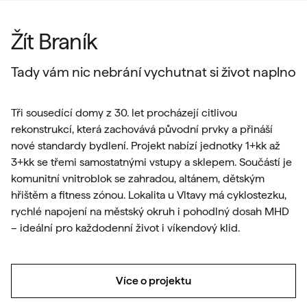
Žít Braník
Tady vám nic nebrání vychutnat si život naplno
Tři sousedící domy z 30. let procházejí citlivou
rekonstrukcí, která zachovává původní prvky a přináší
nové standardy bydlení. Projekt nabízí jednotky 1+kk až
3+kk se třemi samostatnými vstupy a sklepem. Součástí je
komunitní vnitroblok se zahradou, altánem, dětským
hřištěm a fitness zónou. Lokalita u Vltavy má cyklostezku,
rychlé napojení na městský okruh i pohodlný dosah MHD
– ideální pro každodenní život i víkendový klid.
Více o projektu