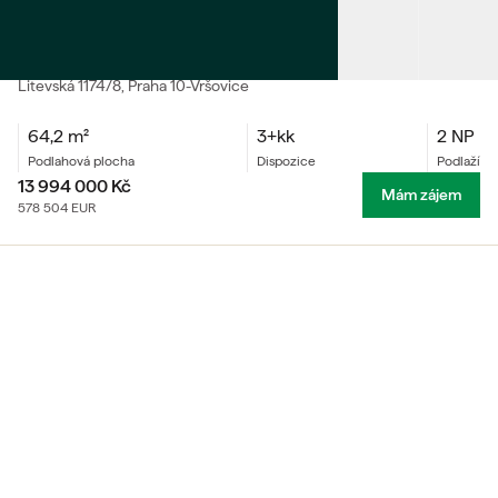
PRODEJ
Ubytovací jednotka 3+kk
Litevská
1174/8
, Praha 10-Vršovice
64,2
m²
3+kk
2 NP
podlahová plocha
dispozice
podlaží
13 994 000
Kč
Mám zájem
578 504
EUR