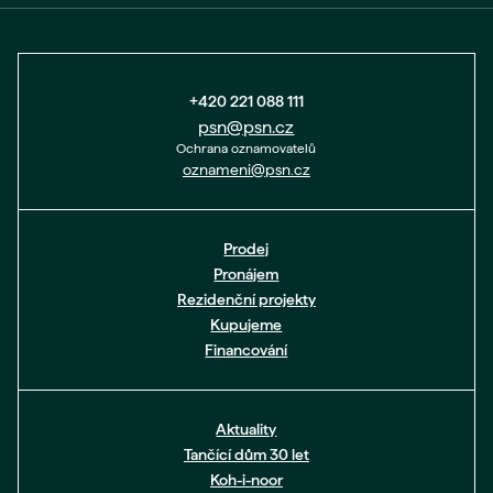
+420 221 088 111
psn@psn.cz
Ochrana oznamovatelů
oznameni@psn.cz
Prodej
Pronájem
Rezidenční projekty
Kupujeme
Financování
Aktuality
Tančící dům 30 let
Koh-i-noor